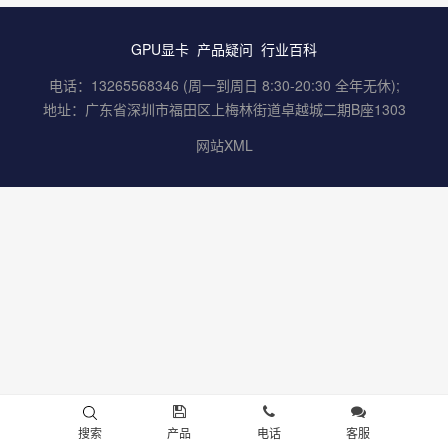
GPU显卡
产品疑问
行业百科
电话：13265568346 (周一到周日 8:30-20:30 全年无休);
地址：广东省深圳市福田区上梅林街道卓越城二期B座1303
网站XML
搜索
产品
电话
客服