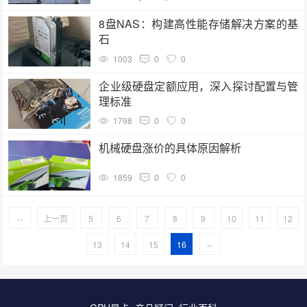
8盘NAS：构建高性能存储解决方案的基
石
1003
0
0
企业级硬盘定额应用，深入探讨配置与管
理标准
1798
0
0
机械硬盘涨价的具体原因解析
1859
0
0
‹‹
上一页
5
6
7
8
9
10
11
12
13
14
15
16
››