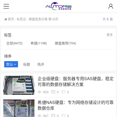
首页
-
标签云
- 硬盘批发价格 第16页
共
5
篇
标签
更多
全部(6472)
希捷(1108)
硬盘推荐(704)
服务器硬盘(658)
硬盘批发(622)
硬盘(620)
排序
NAS硬盘(593)
希捷硬盘(553)
硬盘采购(548)
默认
标题
热评
企业级硬盘(541)
机械硬盘(535)
硬盘批发价格(185)
企业级硬盘：服务器专用SAS硬盘，稳定
硬盘真伪鉴别(185)
西数硬盘(184)
固态硬盘(184)
可靠的数据存储解决方案
希捷银河(183)
服务器(183)
sas硬盘(182)
933
0
0
硬盘代理商(181)
希捷银河Exos(181)
硬盘制造(180)
希捷NAS硬盘：专为网络存储设计的可靠
数据仓库
硬盘转速(180)
947
0
0