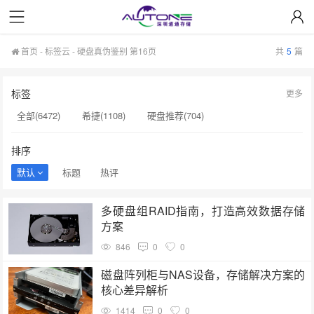
首页
-
标签云
- 硬盘真伪鉴别 第16页
共
5
篇
标签
更多
全部(6472)
希捷(1108)
硬盘推荐(704)
服务器硬盘(658)
硬盘批发(622)
硬盘(620)
排序
NAS硬盘(593)
希捷硬盘(553)
硬盘采购(548)
默认
标题
热评
企业级硬盘(541)
机械硬盘(535)
硬盘真伪鉴别(185)
多硬盘组RAID指南，打造高效数据存储
硬盘批发价格(185)
西数硬盘(184)
固态硬盘(184)
方案
希捷银河(183)
服务器(183)
sas硬盘(182)
846
0
0
硬盘代理商(181)
希捷银河Exos(181)
硬盘制造(180)
磁盘阵列柜与NAS设备，存储解决方案的
核心差异解析
硬盘转速(180)
1414
0
0