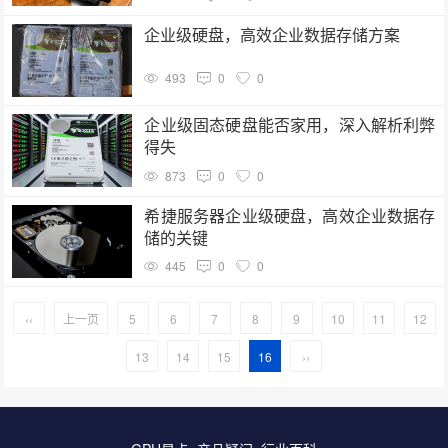
企业级硬盘，高效企业数据存储方案
493
0
0
企业级固态硬盘能否家用，深入解析利弊
得失
873
0
0
希捷服务器企业级硬盘，高效企业数据存
储的关键
445
0
0
‹‹
上一页
5
6
7
8
9
10
11
12
13
14
15
16
››