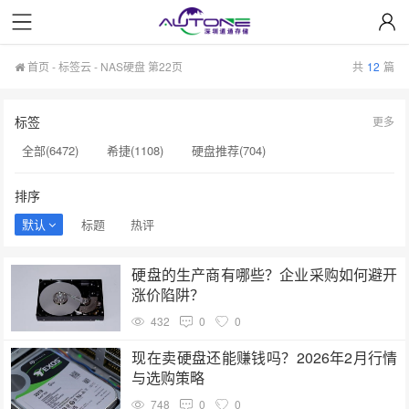
首页
-
标签云
- NAS硬盘 第22页
共
12
篇
标签
更多
全部(6472)
希捷(1108)
硬盘推荐(704)
服务器硬盘(658)
硬盘批发(622)
硬盘(620)
排序
NAS硬盘(593)
希捷硬盘(553)
硬盘采购(548)
默认
标题
热评
企业级硬盘(541)
机械硬盘(535)
硬盘选购(501)
硬盘的生产商有哪些？企业采购如何避开
移动固态硬盘(456)
显卡(384)
监控硬盘(378)
涨价陷阱？
企业硬盘(367)
企业级固态硬盘(355)
432
0
0
现在卖硬盘还能赚钱吗？2026年2月行情
与选购策略
748
0
0