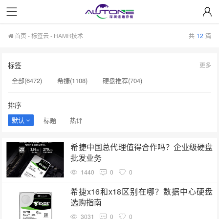
首页
-
标签云
- HAMR技术
共
12
篇
标签
更多
全部(6472)
希捷(1108)
硬盘推荐(704)
服务器硬盘(658)
硬盘批发(622)
硬盘(620)
排序
NAS硬盘(593)
希捷硬盘(553)
硬盘采购(548)
默认
标题
热评
企业级硬盘(541)
机械硬盘(535)
HAMR技术(52)
希捷中国总代理值得合作吗？企业级硬盘
NVIDIA(51)
英伟达显卡(49)
A100显卡(36)
批发业务
AI训练显卡(34)
企业级显卡采购(33)
GPU采购(33)
1440
0
0
企业级显卡(29)
硬盘价格​(27)
英伟达H100(27)
希捷x16和x18区别在哪？数据中心硬盘
选购指南
数据安全(27)
3031
0
0