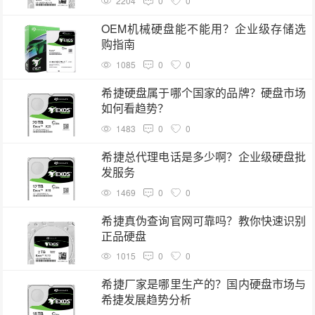
2204
0
0
OEM机械硬盘能不能用？企业级存储选
购指南
1085
0
0
希捷硬盘属于哪个国家的品牌？硬盘市场
如何看趋势？
1483
0
0
希捷总代理电话是多少啊？企业级硬盘批
发服务
1469
0
0
希捷真伪查询官网可靠吗？教你快速识别
正品硬盘
1015
0
0
希捷厂家是哪里生产的？国内硬盘市场与
希捷发展趋势分析