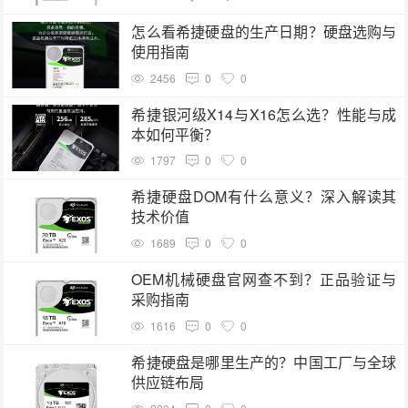
怎么看希捷硬盘的生产日期？硬盘选购与
使用指南
2456
0
0
希捷银河级X14与X16怎么选？性能与成
本如何平衡？
1797
0
0
希捷硬盘DOM有什么意义？深入解读其
技术价值
1689
0
0
OEM机械硬盘官网查不到？正品验证与
采购指南
1616
0
0
希捷硬盘是哪里生产的？中国工厂与全球
供应链布局