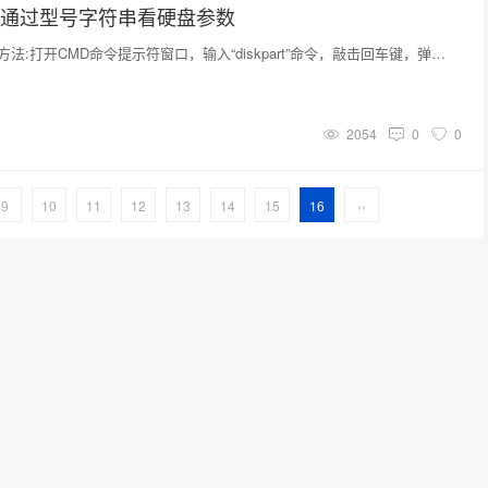
t？怎么通过型号字符串看硬盘参数
法:打开CMD命令提示符窗口，输入“diskpart”命令，敲击回车键，弹…
2054
0
0
9
10
11
12
13
14
15
16
››