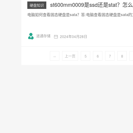
st600mm0009是ssd还是sta
硬盘知识
电脑如何查看固态硬盘是sata？答:电脑查看固态硬盘是sata的方
道通存储
2024年04月28日
‹‹
上一页
5
6
7
8