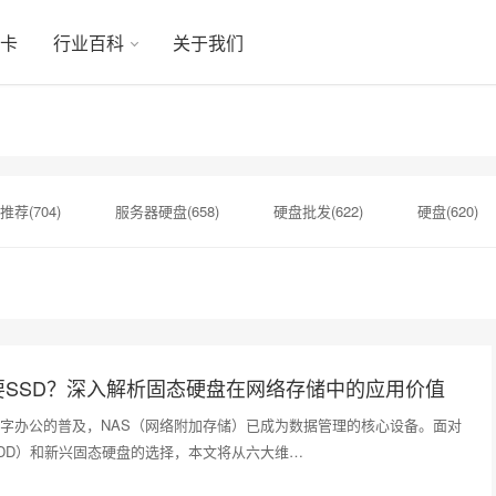
显卡
行业百科
关于我们
推荐(704)
服务器硬盘(658)
硬盘批发(622)
硬盘(620)
机械硬盘(535)
固态硬盘(184)
西数硬盘(184)
希捷银
希捷银河Exos(181)
硬盘制造(180)
硬盘转速(180)
要SSD？深入解析固态硬盘在网络存储中的应用价值
字办公的普及，NAS（网络附加存储）已成为数据管理的核心设备。面对
DD）和新兴固态硬盘的选择，本文将从六大维…