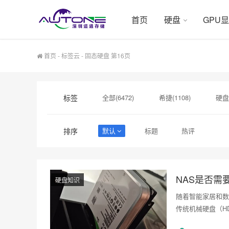
首页
硬盘
GPU
首页
-
标签云
- 固态硬盘 第16页
标签
全部(6472)
希捷(1108)
硬盘
硬盘采购(548)
企业级硬盘(541)
排序
默认
标题
热评
sas硬盘(182)
硬盘代理商(181)
NAS是否需
硬盘知识
随着智能家居和数
传统机械硬盘（H