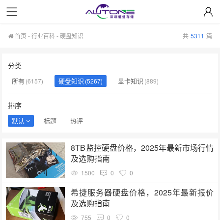
首页
-
行业百科
-
硬盘知识
共
5311
篇
分类
所有
硬盘知识
显卡知识
(6157)
(5267)
(889)
排序
默认
标题
热评
8TB监控硬盘价格，2025年最新市场行情
及选购指南
1500
0
0
希捷服务器硬盘价格，2025年最新报价
及选购指南
755
0
0