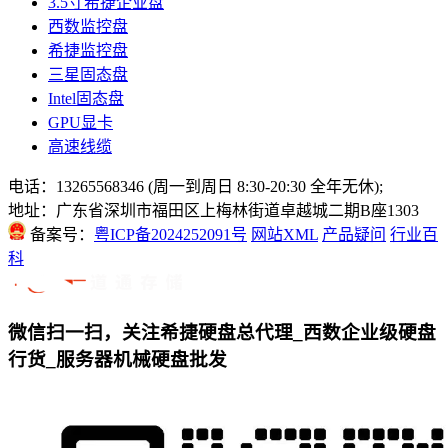
3.5寸希捷企业盘
西数监控盘
希捷监控盘
三星固态盘
Intel固态盘
GPU显卡
高速线缆
电话：13265568346 (周一到周日 8:30-20:30 全年无休);
地址：广东省深圳市福田区上梅林街道卓越城二期B座1303
备案号：
粤ICP备2024252091号
网站XML
产品疑问
行业百
科
微信扫一扫，关注希捷硬盘总代理_西数企业级硬盘
行货_服务器机械硬盘批发