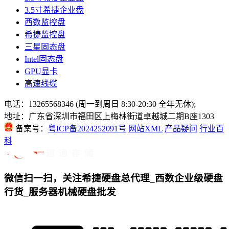
3.5寸希捷企业盘
西数监控盘
希捷监控盘
三星固态盘
Intel固态盘
GPU显卡
高速线缆
电话：13265568346 (周一到周日 8:30-20:30 全年无休);
地址：广东省深圳市福田区上梅林街道卓越城二期B座1303
备案号：
粤ICP备2024252091号
网站XML
产品疑问
行业百
科
微信扫一扫，关注希捷硬盘总代理_西数企业级硬盘
行货_服务器机械硬盘批发