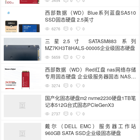
3454
0
0
西部数据（WD）Blue系列蓝盘SA510
SSD固态硬盘 2.5英寸
6276
0
0
三星2.5寸 SATASM883 系列
MZ7KH3T8HALS-00005企业级固态硬盘
5659
0
0
西部数据（WD）Red红盘 nas网络存储
专用固态硬盘 企业级服务器固态 NAS固
态 M.2接口1TB（WDS100T1R0C）
3274
0
0
国产化固态硬盘m2 nvme2230硬盘1TB笔
记本512G台式固态PCIeGenX3
2737
0
0
戴尔（DELL EMC）服务器工作站
960GB SATA SSD企业级固态硬盘