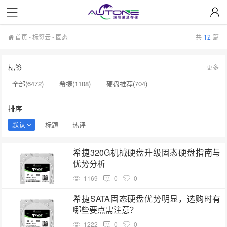
首页
-
标签云
- 固态
共
12
篇
标签
更多
全部(6472)
希捷(1108)
硬盘推荐(704)
服务器硬盘(658)
硬盘批发(622)
硬盘(620)
排序
NAS硬盘(593)
希捷硬盘(553)
硬盘采购(548)
默认
标题
热评
企业级硬盘(541)
机械硬盘(535)
固态(71)
希捷320G机械硬盘升级固态硬盘指南与
企业级存储(71)
HAMR技术(52)
NVIDIA(51)
优势分析
英伟达显卡(49)
A100显卡(36)
AI训练显卡(34)
1169
0
0
企业级显卡采购(33)
GPU采购(33)
企业级显卡(29)
希捷SATA固态硬盘优势明显，选购时有
哪些要点需注意？
硬盘价格​(27)
1222
0
0