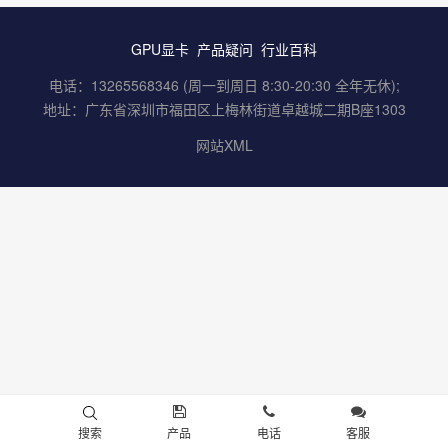
GPU显卡
产品疑问
行业百科
电话：13265568346 (周一到周日 8:30-20:30 全年无休);
地址：广东省深圳市福田区上梅林街道卓越城二期B座1303
网站XML
搜索
产品
电话
客服