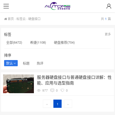
首页
-
标签云
- 硬盘接口
共
1
篇
标签
更多
全部(6472)
希捷(1108)
硬盘推荐(704)
服务器硬盘(658)
硬盘批发(622)
硬盘(620)
排序
NAS硬盘(593)
希捷硬盘(553)
硬盘采购(548)
默认
标题
热评
企业级硬盘(541)
机械硬盘(535)
硬盘接口(1)
服务器硬盘接口与普通硬盘接口详解：性
4TB移动硬盘(1)
经销商(1)
西部数据硬盘​(1)
能、应用与选型指南
企业级硬盘批发价(1)
西数硬盘出厂价(1)
西数硬盘价格(1)
977
0
0
硬盘价格上涨(1)
硬盘批发价​(1)
硬盘生产(1)
‹‹
1
››
固态硬盘价格(1)