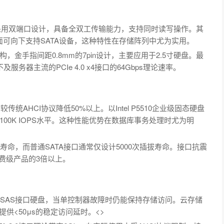
CSI）接口采用双端口设计，具备全双工传输能力，支持同时读写操作。其
面可向下支持SATA设备，这种特性在存储阵列中尤为实用。
道架构，金手指间距0.8mm的7pin设计，主要应用于2.5寸硬盘。最
及服务器主流的PCIe 4.0 x4接口的64Gbps理论速率。
传统AHCI协议降低50%以上。以Intel P5510企业级固态硬盘
的100K IOPS水平。这种性能优势在数据库事务处理时尤为明
寿命，而普通SATA接口通常仅设计5000次插拔寿命。接口抗震
费级产品的3倍以上。
的SAS接口硬盘，当单控制器故障时仍能保持存储访问。云存储
可提供<50μs的稳定访问延时。<>