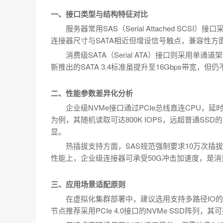
一、接口类型与结构特征对比
服务器常用SAS（Serial Attached S
连接器尺寸与SATA相近但增设信号触点，兼容性方
消费级SATA（Serial ATA）接口则采用单通
新推出的SATA 3.4标准虽提升至16Gbps带宽，但仍不
二、性能参数差异化分析
企业级NVMe接口通过PCIe总线直连CPU，延时较
为例，其随机读取可达800K IOPS，远超普通SSD
显。
热插拔支持方面，SAS规范强制要求10万次插拔
性能上，企业级连接器可承受50G冲击加速度，是消
三、应用场景适配原则
在虚拟化集群部署中，建议选用支持多路径IO
节点推荐采用PCIe 4.0接口的NVMe SSD阵列，其