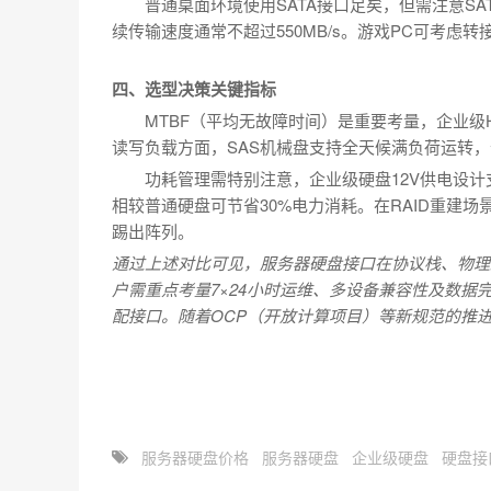
普通桌面环境使用SATA接口足矣，但需注意SATA
续传输速度通常不超过550MB/s。游戏PC可考虑转
四、选型决策关键指标
MTBF（平均无故障时间）是重要考量，企业级
读写负载方面，SAS机械盘支持全天候满负荷运转，
功耗管理需特别注意，企业级硬盘12V供电设计
相较普通硬盘可节省30%电力消耗。在RAID重建
踢出阵列。
通过上述对比可见，服务器硬盘接口在协议栈、物理
户需重点考量7×24小时运维、多设备兼容性及数
配接口。随着OCP（开放计算项目）等新规范的推
服务器硬盘价格
服务器硬盘
企业级硬盘
硬盘接