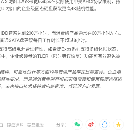
 3.0接口理论带宽6Gbps在实际使用中受AHCI协议限制，持
接U.2接口的企业级固态硬盘获取更高4K随机性能。
HDD普遍达到200万小时，而消费级产品通常在60万小时左右。
普通SATA盘建议每日工作时长不超过8小时。
支持高级电源管理特性，如希捷Exos系列支持多级休眠状态，
场景中，企业级硬盘的TLER（限时错误恢复）功能可有效避免被
结构、可靠性设计等方面均与普通产品存在显著差异。企业用
据完整性要求，而普通消费者则可根据实际预算和使用强度选择适
进，未来接口技术将持续向高密度、低延迟方向发展。
分享：
口
硬盘选购
硬盘批发