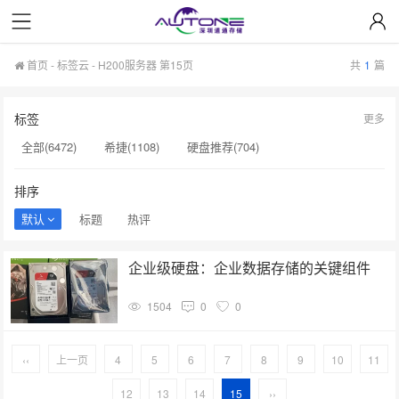
首页
-
标签云
- H200服务器 第15页
共
1
篇
标签
更多
全部(6472)
希捷(1108)
硬盘推荐(704)
服务器硬盘(658)
硬盘批发(622)
硬盘(620)
排序
NAS硬盘(593)
希捷硬盘(553)
硬盘采购(548)
默认
标题
热评
企业级硬盘(541)
机械硬盘(535)
H200服务器(169)
企业级硬盘：企业数据存储的关键组件
GPU服务器(167)
sata固态硬盘(163)
NAS(162)
1504
0
0
wd硬盘(157)
希捷代理商(152)
显卡采购(100)
企业级(99)
英伟达A100(94)
企业级存储(71)
固态(71)
‹‹
上一页
4
5
6
7
8
9
10
11
12
13
14
15
››