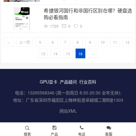
希捷银河国行和非国行区别在哪？硬盘选
购必看指南
1720
0
0
‹‹
上一页
5
6
7
8
9
10
11
12
13
14
15
16
››
GPU显卡
产品疑问
行业百科
电话：13265568346 (周一到周日 8:30-20:30 全年无休);
地址：广东省深圳市福田区上梅林街道卓越城二期B座1303
网站XML
搜索
产品
电话
客服