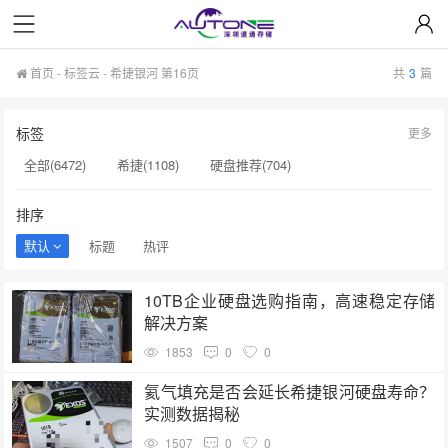
首页
-
标签云
- 希捷银河 第16页
共
3
篇
标签
更多
全部(6472)
希捷(1108)
硬盘推荐(704)
服务器硬盘(658)
硬盘批发(622)
硬盘(620)
排序
NAS硬盘(593)
希捷硬盘(553)
硬盘采购(548)
默认
标题
热评
企业级硬盘(541)
机械硬盘(535)
希捷银河(183)
10TB企业硬盘选购指南，高速稳定存储
服务器(183)
sas硬盘(182)
硬盘代理商(181)
解决方案
希捷银河Exos(181)
硬盘制造(180)
硬盘转速(180)
1853
0
0
监控级硬盘(179)
二手硬盘(179)
硬盘维修(178)
氦气填充是否会延长希捷银河硬盘寿命？
实测数据揭秘
H100芯片(177)
1507
0
0