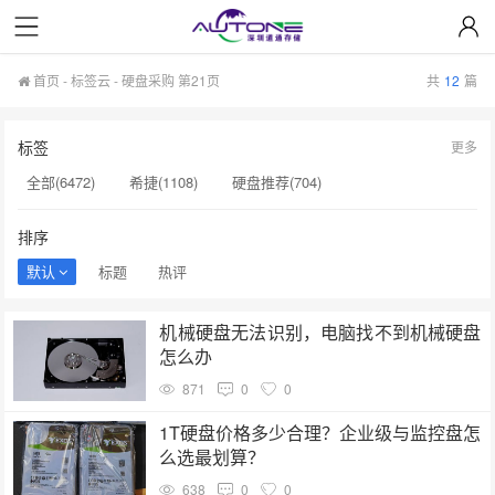
首页
-
标签云
- 硬盘采购 第21页
共
12
篇
标签
更多
全部(6472)
希捷(1108)
硬盘推荐(704)
服务器硬盘(658)
硬盘批发(622)
硬盘(620)
排序
NAS硬盘(593)
希捷硬盘(553)
硬盘采购(548)
默认
标题
热评
企业级硬盘(541)
机械硬盘(535)
硬盘选购(501)
机械硬盘无法识别，电脑找不到机械硬盘
移动固态硬盘(456)
显卡(384)
监控硬盘(378)
怎么办
企业硬盘(367)
企业级固态硬盘(355)
希捷硬盘选购(354)
871
0
0
硬盘售后服务(334)
1T硬盘价格多少合理？企业级与监控盘怎
么选最划算？
638
0
0