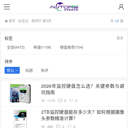
首页
-
标签云
- 英特尔 第3页
共
12
篇
标签
更多
全部(6472)
希捷(1108)
硬盘推荐(704)
服务器硬盘(658)
硬盘批发(622)
硬盘(620)
排序
NAS硬盘(593)
希捷硬盘(553)
硬盘采购(548)
默认
标题
热评
企业级硬盘(541)
机械硬盘(535)
英特尔(190)
2026年监控硬盘怎么选？关键参数与避
sata硬盘(190)
企业级SSD(190)
硬盘质量(189)
坑指南
硬盘寿命(189)
固态硬盘推荐(188)
H100显卡(188)
1110
0
0
AI训练(187)
硬盘真伪验证(187)
西部数据(187)
2TB监控硬盘能存多少天？如何根据摄像
头参数精准计算？
硬盘真伪鉴别(185)
480
0
0