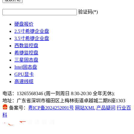
验证码(*)
硬盘报价
2.5寸希捷企业盘
3.5寸希捷企业盘
西数监控盘
希捷监控盘
三星固态盘
Intel固态盘
GPU显卡
高速线缆
电话：13265568346 (周一到周日 8:30-20:30 全年无休);
地址：广东省深圳市福田区上梅林街道卓越城二期B座1303
备案号：
粤ICP备2024252091号
网站XML
产品疑问
行业百
科