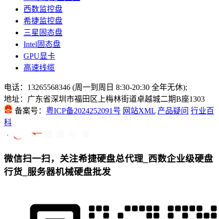
西数监控盘
希捷监控盘
三星固态盘
Intel固态盘
GPU显卡
高速线缆
电话：13265568346 (周一到周日 8:30-20:30 全年无休);
地址：广东省深圳市福田区上梅林街道卓越城二期B座1303
备案号：
粤ICP备2024252091号
网站XML
产品疑问
行业百
科
微信扫一扫，关注希捷硬盘总代理_西数企业级硬盘
行货_服务器机械硬盘批发