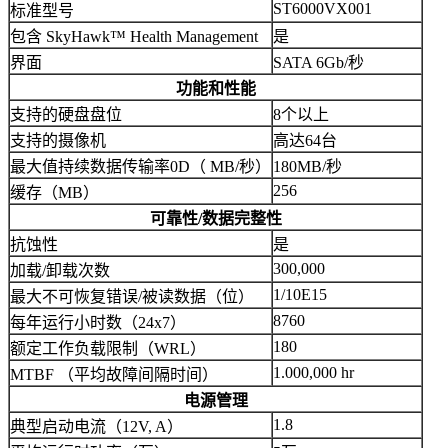
ST6000VX001
标准型号
包含 SkyHawk™ Health Management
是
界面
SATA 6Gb/秒
功能和性能
支持的硬盘盘位
8个以上
支持的摄像机
高达64台
最大值持续数据传输率0D（ MB/秒）
180MB/秒
256
缓存（MB）
可靠性/数据完整性
抗蚀性
是
300,000
加载/卸载次数
1/10E15
最大不可恢复错误/被读数据（位）
8760
每年运行小时数（24x7）
180
额定工作负载限制（WRL）
1.000,000 hr
MTBF （平均故障间隔时间）
电源管理
1.8
典型启动电流（12V, A）