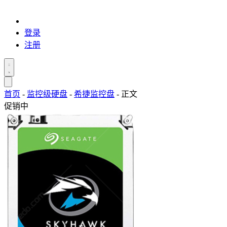
登录
注册
首页
-
监控级硬盘
-
希捷监控盘
-
正文
促销中