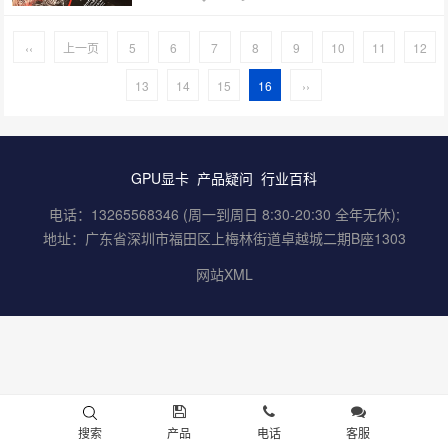
‹‹
上一页
5
6
7
8
9
10
11
12
13
14
15
16
››
GPU显卡
产品疑问
行业百科
电话：13265568346 (周一到周日 8:30-20:30 全年无休);
地址：广东省深圳市福田区上梅林街道卓越城二期B座1303
网站XML
搜索
产品
电话
客服