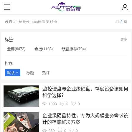
首页
-
标签云
- sas硬盘 第16页
共
2
篇
标签
更多
全部(6472)
希捷(1108)
硬盘推荐(704)
服务器硬盘(658)
硬盘批发(622)
硬盘(620)
排序
NAS硬盘(593)
希捷硬盘(553)
硬盘采购(548)
默认
标题
热评
企业级硬盘(541)
机械硬盘(535)
sas硬盘(182)
监控硬盘与企业级硬盘，存储设备该如何
硬盘代理商(181)
希捷银河Exos(181)
硬盘制造(180)
科学选择？
硬盘转速(180)
监控级硬盘(179)
二手硬盘(179)
1003
0
0
硬盘维修(178)
H100芯片(177)
希捷总代理(177)
企业级硬盘特性，专为大规模业务需求设
计的存储解决方案
希捷SSD(176)
989
0
0