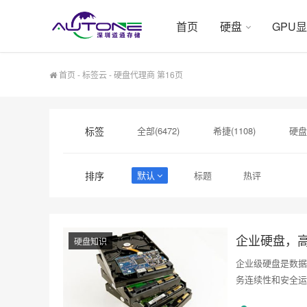
首页
硬盘
GPU
首页
-
标签云
- 硬盘代理商 第16页
标签
全部(6472)
希捷(1108)
硬盘
硬盘采购(548)
企业级硬盘(541)
排序
默认
标题
热评
监控级硬盘(179)
二手硬盘(179)
企业硬盘，
硬盘知识
企业级硬盘是数据
务连续性和安全运