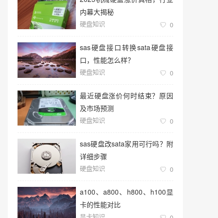
内幕大揭秘
硬盘知识
0
sas硬盘接口转换sata硬盘接
口，性能怎么样？
硬盘知识
0
最近硬盘涨价何时结束？原因
及市场预测
硬盘知识
0
sas硬盘改sata家用可行吗？附
详细步骤
硬盘知识
0
a100、a800、h800、h100显
卡的性能对比
显卡知识
0