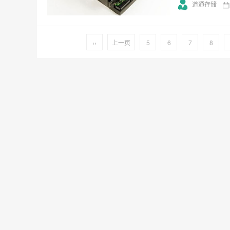
道通存储
‹‹
上一页
5
6
7
8