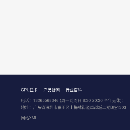
GPU显卡
产品疑问
行业百科
电话：13265568346 (周一到周日 8:30-20:30 全年无休);
地址：广东省深圳市福田区上梅林街道卓越城二期B座1303
网站XML