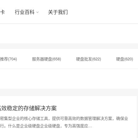
显卡
行业百科
关于我们
推荐(704)
服务器硬盘(658)
硬盘批发(622)
硬盘(620)
机械硬盘(535)
硬盘代理商(181)
希捷银河Exos(181)
硬盘维修(178)
H100芯片(177)
希捷总代理(177)
希
高效稳定的存储解决方案
密集型企业的核心存储工具，提供可靠高效的数据管理解决方案，确保业
行。什么是企业级硬盘企业级硬盘，专为高强度应…