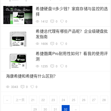
希捷硬盘1t多少钱？家庭存储与监控的选
择
1412
0
0
希捷总代理有哪些产品呢？企业级硬盘批
发指南
1606
0
0
希捷酷鹰Pro耐用性如何？看我的使用评
测
1235
0
0
海康希捷和希捷有什么区别？
3343
0
0
‹‹
上一页
21
22
23
24
25
26
27
28
29
30
31
32
››