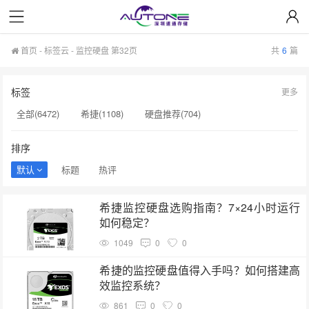
首页
-
标签云
- 监控硬盘 第32页
共
6
篇
标签
更多
全部(6472)
希捷(1108)
硬盘推荐(704)
服务器硬盘(658)
硬盘批发(622)
硬盘(620)
排序
NAS硬盘(593)
希捷硬盘(553)
硬盘采购(548)
默认
标题
热评
企业级硬盘(541)
机械硬盘(535)
监控硬盘(378)
希捷监控硬盘选购指南？7×24小时运行
企业硬盘(367)
企业级固态硬盘(355)
希捷硬盘选购(354)
如何稳定？
硬盘售后服务(334)
希捷企业级硬盘(319)
移动硬盘(313)
1049
0
0
A100(274)
服务器硬盘价格(254)
企业级硬盘批发(238)
希捷的监控硬盘值得入手吗？如何搭建高
效监控系统？
企业级NAS存储(231)
861
0
0