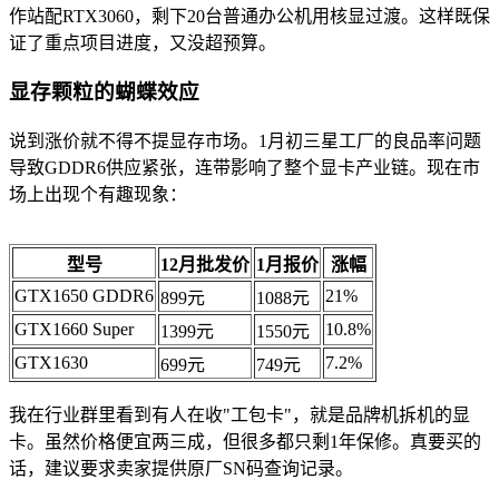
作站配RTX3060，剩下20台普通办公机用核显过渡。这样既保
证了重点项目进度，又没超预算。
显存颗粒的蝴蝶效应
说到涨价就不得不提显存市场。1月初三星工厂的良品率问题
导致GDDR6供应紧张，连带影响了整个显卡产业链。现在市
场上出现个有趣现象：
型号
12月批发价
1月报价
涨幅
GTX1650 GDDR6
21%
899元
1088元
GTX1660 Super
10.8%
1399元
1550元
GTX1630
7.2%
699元
749元
我在行业群里看到有人在收"工包卡"，就是品牌机拆机的显
卡。虽然价格便宜两三成，但很多都只剩1年保修。真要买的
话，建议要求卖家提供原厂SN码查询记录。