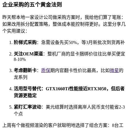
企业采购的五个黄金法则
昨天帮本地一家设计公司做采购方案时，我给他们算了笔账：
如果改用拆分配置策略，整体成本能控制得更好。这里分享几
个实用建议：
阶梯式采购
：急需设备先买50%，等3月新批次到货再补
关注OEM渠道
：整机厂商的显卡捆绑价往往比单买便宜
8-10%
考虑翻新卡
：
质保
期内官翻卡性价比最高，比如
微星
的
龙系列
活用型号替代：GTX1660Ti性能接近RTX3050，但后者
货源更稳定
紧盯汇率波动
：美元结算时选择离岸人民币支付能省2-3
个点
上周有个做视频渲染的客户就聪明地选择了组合方案：8台工