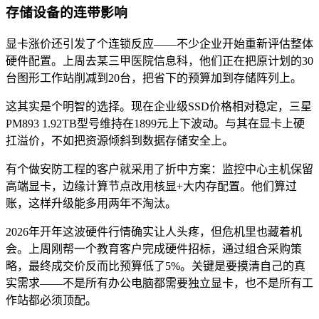
存储设备的连带影响
显卡涨价还引发了个连锁反应——不少企业开始重新评估整体
硬件配置。上周去某三甲医院信息科，他们正在把原计划的30
台图形工作站削减到20台，把省下的预算加到存储阵列上。
这其实是个明智的选择。现在企业级SSD价格相对稳定，三星
PM893 1.92TB型号维持在1899元上下波动。与其在显卡上硬
扛溢价，不如把资源倾斜到数据存储安全上。
有个做安防工程的客户就采用了折中方案：监控中心主机保留
高端显卡，边缘计算节点改用核显+大内存配置。他们算过
账，这样升级能多用两年不淘汰。
2026年开年这波硬件行情确实让人头疼，但危机里也藏着机
会。上周刚帮一个教育客户完成硬件招标，通过组合采购策
略，最终成交价反而比预算低了5%。关键是要摸清自己的真
实需求——不是所有办公电脑都需要独立显卡，也不是所有工
作站都必须顶配。