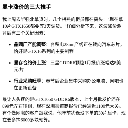
显卡涨价的三大推手
我上周去华强北拿货时，几个相熟的柜员都在摇头："现在拿
10片GTX1650都要等3天调货。"仔细分析下来，这波涨价潮
背后有三个关键因素：
晶圆厂产能调整
：台积电28nm产线正在转向汽车芯片，
恰好是GTX16系列的主要制程
显存合约价上涨
：三星GDDR6颗粒1月报价涨幅达8美
元/片
行业采购旺季
：春节后企业集中采购办公电脑，网吧也
在更新设备
最让人头疼的是GTX1650 GDDR6版本，上个月批发价还在
899元左右徘徊，现在深圳渠道商报价已经逼近1100元大关。
有个做网咖的客户跟我说，他年前犹豫没下单的30片显卡，现
在要多掏6000多块预算。