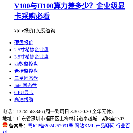
V100与H100算力差多少？企业级显
卡采购必看
¥
[db:报价]
免费咨询
硬盘报价
2.5寸希捷企业盘
3.5寸希捷企业盘
西数监控盘
希捷监控盘
三星固态盘
Intel固态盘
GPU显卡
高速线缆
电话：13265568346 (周一到周日 8:30-20:30 全年无休);
地址：广东省深圳市福田区上梅林街道卓越城二期B座1303
备案号：
粤ICP备2024252091号
网站XML
产品疑问
行业百
科