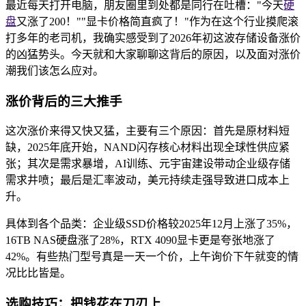
最近每天打开电脑，朋友圈里到处都是同行在吐槽："今天
硬
盘
又涨了200！""显卡价格简直疯了！"作为在这个行业摸爬滚
打多年的老司机，我确实感受到了2026年初这波存储设备涨价
的凶猛势头。今天就和大家聊聊这背后的原因，以及面对涨价
潮我们该怎么应对。
涨价背后的三大推手
这次涨价来得又快又猛，主要有三个原因：首先是原材料短
缺，2025年底开始，NAND闪存核心材料出现全球性供应紧
张；其次是需求暴增，AI训练、元宇宙建设带动企业级存储
需求井喷；最后是汇率波动，美元持续走强导致进口成本上
升。
具体到各个品类：企业级SSD价格较2025年12月上涨了35%，
16TB NAS硬盘涨了28%，RTX 4090显卡更是夸张地涨了
42%。有些热门型号真是一天一个价，上午询价下午就变的情
况比比皆是。
选购技巧：把钱花在刀刃上