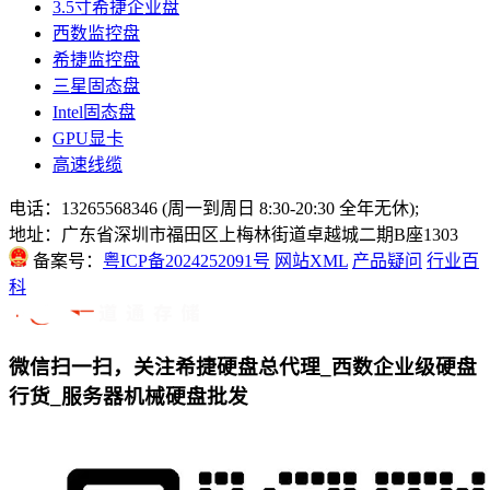
3.5寸希捷企业盘
西数监控盘
希捷监控盘
三星固态盘
Intel固态盘
GPU显卡
高速线缆
电话：13265568346 (周一到周日 8:30-20:30 全年无休);
地址：广东省深圳市福田区上梅林街道卓越城二期B座1303
备案号：
粤ICP备2024252091号
网站XML
产品疑问
行业百
科
微信扫一扫，关注希捷硬盘总代理_西数企业级硬盘
行货_服务器机械硬盘批发