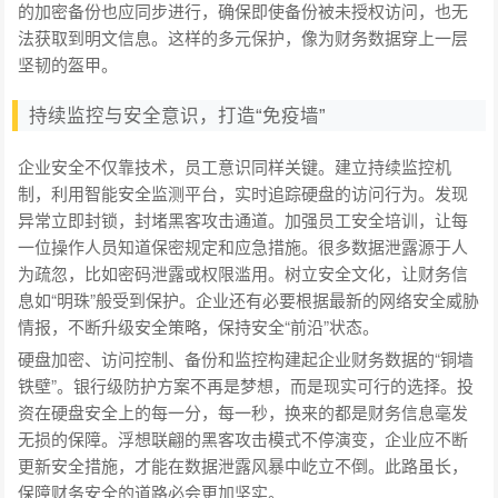
的加密备份也应同步进行，确保即使备份被未授权访问，也无
法获取到明文信息。这样的多元保护，像为财务数据穿上一层
坚韧的盔甲。
持续监控与安全意识，打造“免疫墙”
企业安全不仅靠技术，员工意识同样关键。建立持续监控机
制，利用智能安全监测平台，实时追踪硬盘的访问行为。发现
异常立即封锁，封堵黑客攻击通道。加强员工安全培训，让每
一位操作人员知道保密规定和应急措施。很多数据泄露源于人
为疏忽，比如密码泄露或权限滥用。树立安全文化，让财务信
息如“明珠”般受到保护。企业还有必要根据最新的网络安全威胁
情报，不断升级安全策略，保持安全“前沿”状态。
硬盘加密、访问控制、备份和监控构建起企业财务数据的“铜墙
铁壁”。银行级防护方案不再是梦想，而是现实可行的选择。投
资在硬盘安全上的每一分，每一秒，换来的都是财务信息毫发
无损的保障。浮想联翩的黑客攻击模式不停演变，企业应不断
更新安全措施，才能在数据泄露风暴中屹立不倒。此路虽长，
保障财务安全的道路必会更加坚实。