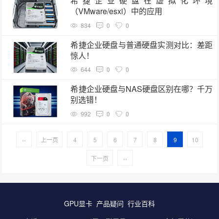
希捷企业硬盘在虚拟化环境
（VMware/esxi）中的应用
834
0
0
希捷企业硬盘与普通硬盘实测对比：差距
惊人！
644
0
0
希捷企业硬盘与NAS硬盘区别在哪？千万
别选错！
992
0
0
‹‹
上一页
4
5
6
7
8
9
10
下一页
››
GPU显卡
产品疑问
行业百科