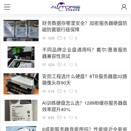
财务数据存哪里安全？加密服务器硬盘防
磁防震银行级保障
928
0
0
不同品牌企业盘通用吗？戴尔/惠普服务
器兼容性测试
928
0
0
安防工程选什么硬盘？8TB服务器盘32路
摄像头存90天
918
0
0
AI训练硬盘怎么选？128MB缓存服务器盘
效率提升40%
839
0
0
9成新服务器盘能用吗？性能接近全新省