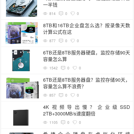
一半钱
814
0
0
8TB和16TB企业盘怎么选？按录像天数
计算公式在这
877
0
0
6TB还是8TB服务器硬盘，监控存储90天
容量怎么算
1542
0
0
6TB还是8TB服务器盘？监控存储90天，
容量怎么算不浪费？
857
0
0
4K视频导出慢？企业级SSD
2TB+3000MB/s速度翻倍
1105
0
0