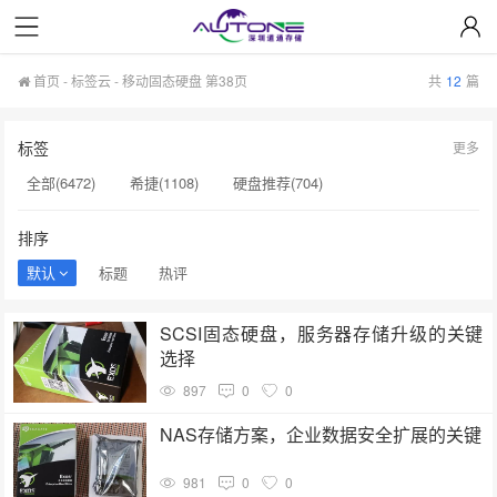
首页
-
标签云
- 移动固态硬盘 第38页
共
12
篇
标签
更多
全部(6472)
希捷(1108)
硬盘推荐(704)
服务器硬盘(658)
硬盘批发(622)
硬盘(620)
排序
NAS硬盘(593)
希捷硬盘(553)
硬盘采购(548)
默认
标题
热评
企业级硬盘(541)
机械硬盘(535)
移动固态硬盘(456)
SCSI固态硬盘，服务器存储升级的关键
显卡(384)
监控硬盘(378)
企业硬盘(367)
选择
企业级固态硬盘(355)
希捷硬盘选购(354)
897
0
0
硬盘售后服务(334)
希捷企业级硬盘(319)
移动硬盘(313)
NAS存储方案，企业数据安全扩展的关键
A100(274)
服务器硬盘价格(254)
981
0
0