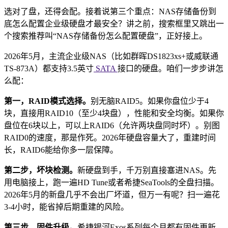
选对了盘，还得会配。接着说第三个重点：NAS存储备份到
底怎么配置企业级硬盘才最安全？讲之前，搜索框里又跳出一
个搜索推荐叫“NAS存储备份怎么配置硬盘”，正好接上。
2026年5月，主流企业级NAS（比如群晖DS1823xs+或威联通
TS-873A）都支持3.5英寸
SATA
接口的硬盘。咱们一步步讲怎
么配：
第一，RAID模式选择。
别无脑RAID5。如果你盘位少于4
块，直接用RAID10（至少4块盘），性能和安全均衡。如果你
盘位在6块以上，可以上RAID6（允许两块盘同时坏）。别图
RAID0的速度，那是作死。2026年硬盘容量大了，重建时间
长，RAID6能给你多一层保障。
第二步，坏块检测。
新硬盘到手，千万别直接塞进NAS。先
用电脑接上，跑一遍HD Tune或者希捷SeaTools的全盘扫描。
2026年5月的新盘几乎不会出厂坏道，但万一有呢？扫一遍花
3-4小时，能省掉后期重建的风险。
第三步，固件升级。
希捷银河Exos系列每个月都有固件更新，