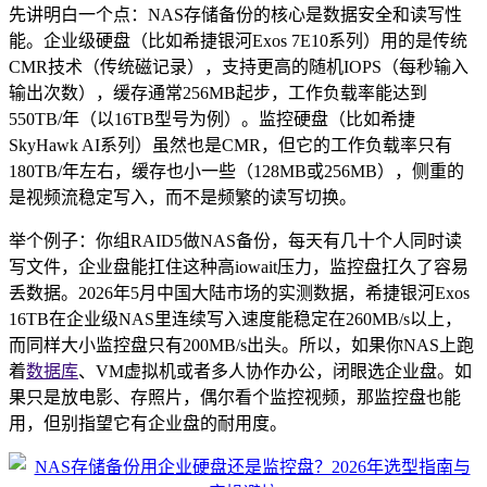
先讲明白一个点：NAS存储备份的核心是数据安全和读写性
能。企业级硬盘（比如希捷银河Exos 7E10系列）用的是传统
CMR技术（传统磁记录），支持更高的随机IOPS（每秒输入
输出次数），缓存通常256MB起步，工作负载率能达到
550TB/年（以16TB型号为例）。监控硬盘（比如希捷
SkyHawk AI系列）虽然也是CMR，但它的工作负载率只有
180TB/年左右，缓存也小一些（128MB或256MB），侧重的
是视频流稳定写入，而不是频繁的读写切换。
举个例子：你组RAID5做NAS备份，每天有几十个人同时读
写文件，企业盘能扛住这种高iowait压力，监控盘扛久了容易
丢数据。2026年5月中国大陆市场的实测数据，希捷银河Exos
16TB在企业级NAS里连续写入速度能稳定在260MB/s以上，
而同样大小监控盘只有200MB/s出头。所以，如果你NAS上跑
着
数据库
、VM虚拟机或者多人协作办公，闭眼选企业盘。如
果只是放电影、存照片，偶尔看个监控视频，那监控盘也能
用，但别指望它有企业盘的耐用度。