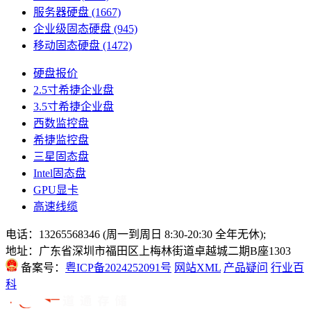
服务器硬盘
(1667)
企业级固态硬盘
(945)
移动固态硬盘
(1472)
硬盘报价
2.5寸希捷企业盘
3.5寸希捷企业盘
西数监控盘
希捷监控盘
三星固态盘
Intel固态盘
GPU显卡
高速线缆
电话：13265568346 (周一到周日 8:30-20:30 全年无休);
地址：广东省深圳市福田区上梅林街道卓越城二期B座1303
备案号：
粤ICP备2024252091号
网站XML
产品疑问
行业百
科