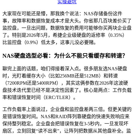
大家现在可能还是懵，那我换个说法：NAS存储备份这件
事，故障率和数据恢复成本才是大头。你省那几百块差价买了
监控盘，一旦出问题，数据恢复的费用可能够你买两块企业盘
了。特别是2026年5月，希捷企业级硬盘的返修率（0.35%）
比监控盘（0.9%）低太多，这事儿没必要赌。
NAS硬盘选型必看：为什么不能只看缓存和转速？
聊完上面的话题，咱们得接着深入点。很多朋友选NAS硬盘
时，光盯着缓存大小（比如256MB还是512MB）和转速
（7200RPM还是5400RPM），其实这俩参数在2026年这波硬
盘技术迭代里已经不是决定性因素了。核心是两点：工作负载
率和错误恢复时间（ERC/TLER）。
工作负载率上面说过，企业盘和监控盘差两三倍。但更关键的
是错误恢复时间。NAS和RAID阵列靠硬盘的快速失败响应来
保持整列稳定。企业盘会把错误恢复在3-5秒内，一旦发现坏
扇区，立刻回复“读不出来”，让阵列把数据从其他盘补全。监