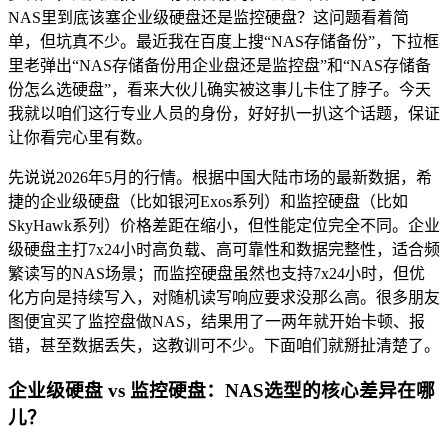
NAS里到底该塞企业级硬盘还是监控硬盘？这问题看着简
单，但坑真不少。最近我在百度上搜“NAS存储备份”，下拉框
里老弹出“NAS存储备份用企业盘还是监控盘”和“NAS存储备
份怎么选硬盘”，看来大伙儿确实被这事儿卡住了脖子。今天
我就以咱们这行专业人员的身份，好好扒一扒这个话题，保证
让你看完心里有数。
先说说2026年5月的行情。根据中国大陆市场的最新数据，希
捷的企业级硬盘（比如银河Exos系列）和监控硬盘（比如
SkyHawk系列）价格差距在缩小，但性能定位完全不同。企业
级硬盘主打7x24小时高负载、高可靠性和数据完整性，适合频
繁读写的NAS场景；而监控硬盘虽然也支持7x24小时，但优
化方向是持续写入，对随机读写响应要求没那么高。很多朋友
图便宜买了监控盘做NAS，结果用了一两年就开始卡顿、报
错，甚至数据丢失，这教训可不少。下面咱们就掰扯清楚了。
企业级硬盘 vs 监控硬盘：NAS选型的核心差异在哪
儿？