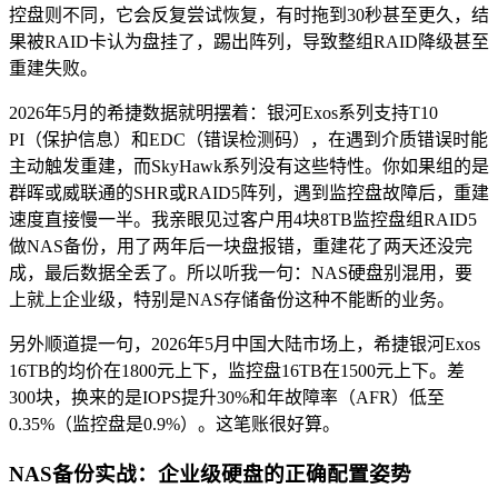
控盘则不同，它会反复尝试恢复，有时拖到30秒甚至更久，结
果被RAID卡认为盘挂了，踢出阵列，导致整组RAID降级甚至
重建失败。
2026年5月的希捷数据就明摆着：银河Exos系列支持T10
PI（保护信息）和EDC（错误检测码），在遇到介质错误时能
主动触发重建，而SkyHawk系列没有这些特性。你如果组的是
群晖或威联通的SHR或RAID5阵列，遇到监控盘故障后，重建
速度直接慢一半。我亲眼见过客户用4块8TB监控盘组RAID5
做NAS备份，用了两年后一块盘报错，重建花了两天还没完
成，最后数据全丢了。所以听我一句：NAS硬盘别混用，要
上就上企业级，特别是NAS存储备份这种不能断的业务。
另外顺道提一句，2026年5月中国大陆市场上，希捷银河Exos
16TB的均价在1800元上下，监控盘16TB在1500元上下。差
300块，换来的是IOPS提升30%和年故障率（AFR）低至
0.35%（监控盘是0.9%）。这笔账很好算。
NAS备份实战：企业级硬盘的正确配置姿势