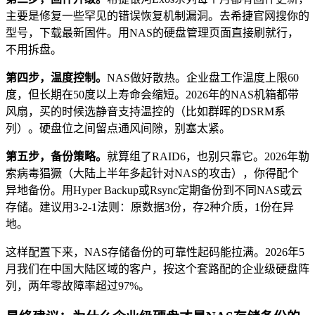
主要是修复一些罕见的错误恢复机制漏洞。去希捷官网搜你的
型号，下载最新固件。用NAS的硬盘管理页面直接刷就行，
不用拆盘。
第四步，温度控制。
NAS做好散热。企业盘工作温度上限60
度，但长期在50度以上寿命会缩短。2026年的NAS机箱都带
风扇，买的时候选静音支持温控的（比如群晖的DSRM系
列）。硬盘位之间留点通风间隙，别塞太紧。
第五步，备份策略。
就算组了RAID6，也别只靠它。2026年勒
索病毒猖獗（大陆上半年多起针对NAS的攻击），你得配个
异地备份。用Hyper Backup或Rsync定期备份到不同NAS或云
存储。建议用3-2-1法则：原数据3份，存2种介质，1份在异
地。
这样配置下来，NAS存储备份的可靠性起码能拉满。2026年5
月我们在中国大陆区域的客户，按这个套路配的企业级硬盘阵
列，两年零故障率超过97%。