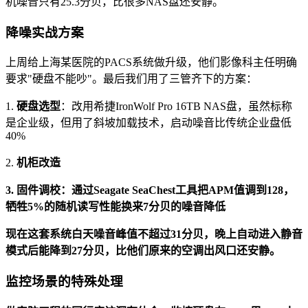
机噪音只有25.3分贝，比很多NAS盘还安静。
降噪实战方案
上周给上海某医院的PACS系统做升级，他们影像科主任明确
要求"硬盘不能吵"。最后我们用了三管齐下的方案：
1.
硬盘选型
：改用希捷IronWolf Pro 16TB NAS盘，虽然标称
是企业级，但用了斜坡加载技术，启动噪音比传统企业盘低
40%
2.
机柜改造
3.
固件调校
：通过Seagate SeaChest工具把APM值调到128，
牺牲5%的随机读写性能换来7分贝的噪音降低
现在这套系统白天噪音峰值不超过31分贝，晚上自动进入静音
模式后能降到27分贝，比他们原来的空调出风口还安静。
监控场景的特殊处理