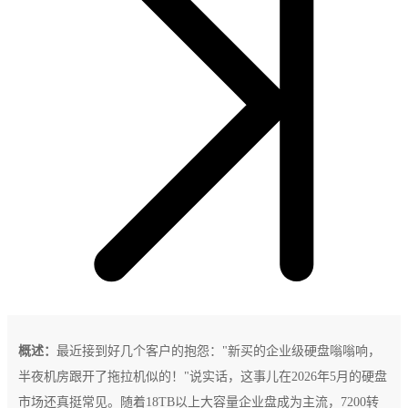
概述：
最近接到好几个客户的抱怨："新买的企业级硬盘嗡嗡响，
半夜机房跟开了拖拉机似的！"说实话，这事儿在2026年5月的硬盘
市场还真挺常见。随着18TB以上大容量企业盘成为主流，7200转