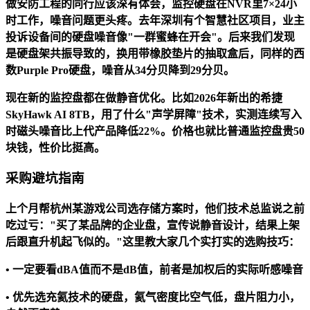
做安防工程的同行应该深有体会，监控硬盘在NVR里7×24小
时工作，噪音问题更头疼。去年深圳有个智慧社区项目，业主
投诉设备间的硬盘噪音像"一群蜜蜂在开会"。后来我们发现
是硬盘架共振导致的，换用带橡胶垫片的抽取盒后，同样的西
数Purple Pro硬盘，噪音从34分贝降到29分贝。
现在新的监控盘都在做静音优化。比如2026年新出的希捷
SkyHawk AI 8TB，用了什么"声学屏障"技术，实测连续写入
时磁头噪音比上代产品降低22%。价格也就比普通监控盘贵50
块钱，性价比挺高。
采购避坑指南
上个月帮杭州某游戏公司选存储方案时，他们技术总监说之前
吃过亏："买了某品牌的企业盘，宣传说静音设计，结果上架
后跟直升机起飞似的。"这里教大家几个实打实的选购技巧：
• 一定要看
dBA值
而不是dB值，前者是加权后的实际听感噪音
• 优先选
充氦技术
的硬盘，氦气密度比空气低，盘片阻力小，