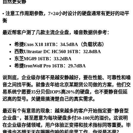
自然更安静
• 注意
工作周期
参数，7×24小时设计的硬盘通常有更好的动平
衡
最近帮客户测了几款主流企业盘，噪音数据供参考：
希捷Exos X18 18TB：34.5dBA（负载状态）
西数Ultrastar DC HC560 16TB：32.8dBA
东芝MG09 16TB：33.2dBA
希捷IronWolf Pro 16TB：29.7dBA
说到底，企业级存储不是越安静越好，要在性能、可靠性和噪
音之间找平衡。就像去年给北京某期货公司做的方案，他们交
易系统宁愿要35分贝但IOPS高20%的硬盘，也不要静音但延
迟高的型号。关键是搞清楚自己的真实需求。
最近有个有意思的现象：越来越多的客户开始指定要"静音型
企业盘"，甚至愿意为每块硬盘多付50-100元的溢价。这说明
在企业级存储领域，用户体验正变得和技术指标同等重要。毕
竟谁也不想天天在嗡嗡作响的机房里工作，你说是不是？