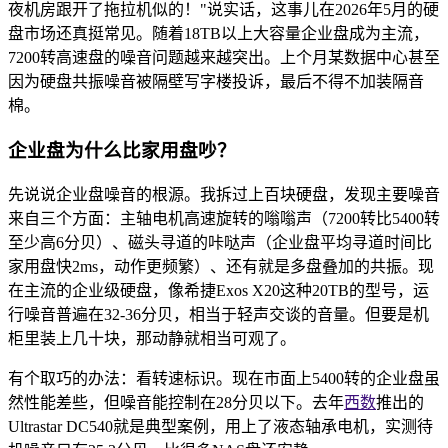
夜机房跟开了拖拉机似的！"说实话，这事儿在2026年5月的硬
盘市场还真挺常见。随着18TB以上大容量企业盘成为主流，
7200转高速盘的噪音问题越来越突出。上个月某数据中心甚至
因为硬盘共振噪音被隔壁写字楼投诉，最后不得不加装隔音
棉。
企业盘为什么比家用盘吵？
先说说企业盘噪音的根源。我拆过上百块硬盘，发现主要噪音
来自三个方面：主轴电机高速旋转的嗡嗡声（7200转比5400转
至少高6分贝）、磁头寻道的咔哒声（企业盘平均寻道时间比
家用盘快2ms，动作更频繁）、还有就是多盘叠加的共振。现
在主流的企业级硬盘，像希捷Exos X20这种20TB的型号，运
行噪音普遍在32-36分贝，相当于轻声交谈的音量。但要是机
柜里装上几十块，那动静就相当可观了。
有个取巧的办法：看转速标识。现在市面上5400转的企业盘虽
然性能差些，但噪音能控制在28分贝以下。去年
西数
推出的
Ultrastar DC540就是典型案例，用上了液态轴承电机，实测待