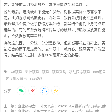
志，能提前两周预测故障，准确率能达到85%以上。
说到最后，选购硬盘不能光看参数。得根据实际业务需求来
定，比如视频网站就更看重吞吐量，银行系统则更在意延迟。
最近帮几个客户做了存储方案升级，都是结合他们业务特点来
选型的。有的甚至要混搭不同型号的硬盘，把热数据放高性能
盘，冷数据放高容量盘。
存储这东西，一分钱一分货是铁律。但花钱要花在刀刃上，买
最适合的而不是最贵的。去年双十一就有客户跟风买了高端型
号，结果性能过剩，多花30%预算完全没必要。
wd硬盘
监控硬盘
硬盘
硬盘采购
移动固态硬盘
nas硬盘
硬盘批发价格
sas硬盘
分享：
上一篇：企业级硬盘3.5寸怎么选？2026年4月最新行情与避坑指南
下一篇：企业级2.5寸硬盘怎么选？2026年5月行情与避坑指南