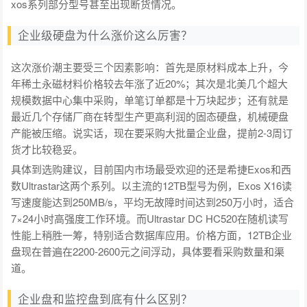
xos系列部分型号甚至出现断货情况。
企业级硬盘为什么涨价这么厉害？
这次涨价潮主要受三个因素影响：首先是原材料成本上升，今
年稀土永磁材料价格较去年涨了近20%；其次是北美几个超大
规模数据中心集中采购，单笔订单都是十万块起步；还有就是
最近几个存储厂商在转型生产更高利润的固态硬盘，机械硬盘
产能被压缩。说实话，现在要采购大批量企业盘，提前2-3周订
货才比较稳妥。
具体到选购建议，目前国内市场最受欢迎的还是希捷Exos和西
数Ultrastar这两个系列。以主流的12TB型号为例，Exos X16读
写速度能达到250MB/s，平均无故障时间达到250万小时，适合
7×24小时高强度工作环境。而Ultrastar DC HC520在随机读写
性能上稍胜一筹，特别适合数据库应用。价格方面，12TB企业
盘现在普遍在2200-2600元之间浮动，具体要看采购数量和渠
道。
企业盘和监控盘到底有什么区别？