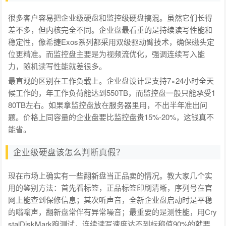
很多客户容易把企业级硬盘和监控级硬盘搞混。虽然它们长得
差不多，但内核完全不同。企业盘最看重的是持续读写性能和
稳定性，像希捷Exos系列都采用双级驱动臂技术，确保磁头定
位更精准。而监控盘主要是为视频流优化，强调连续写入能
力，随机读写性能就差很多。
最直观的区别在工作负载上。企业盘设计是支持7×24小时全天
候工作的，年工作负荷能达到550TB，而监控盘一般只能承受1
80TB左右。如果拿监控盘放在服务器里用，不出半年准出问
题。价格上同容量的企业盘要比监控盘贵15%-20%，这钱真不
能省。
企业级硬盘该怎么判断真假？
现在市场上确实有一些翻新盘当正品卖的情况。教大家几个实
用的鉴别方法：首先看标签，正品标签印刷清晰，序列号在官
网上能查到保修信息；其次听声音，全新企业盘启动时是平稳
的嗡嗡声，翻新盘常伴有异常噪音；最重要的是测性能，用Cry
stalDiskMark跑测试，连续读写速度达不到标称值90%的就要