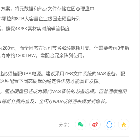
混合方案，将元数据和热点文件存储在固态硬盘中
C颗粒的8TB大容量企业级固态硬盘阵列
储，确保4K/8K素材实时编辑流畅度
为280元，而全固态方案可节省42%能耗开支。但需要考虑3年后
寿命约1200TBW，需配合冗余阵列使用。
此必须搭配UPS电源。建议采用ZFS文件系统的NAS设备，配
别，这种配置下固态硬盘的稳定性优势才能真正发挥。
，固态硬盘已经成为现代NAS系统的必备选项。但普通家庭用
int等新介质的普及，全闪存NAS或将迎来爆发式增长。
分享：