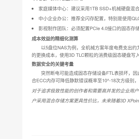
家庭媒体中心：建议采用1TB SSD+机械硬盘
中小企业办公：推荐全闪存配置，特别是使用QL
影视制作团队：必须配置PCIe 4.0接口的固态存
成本效益的精细化测算
以5盘位NAS为例，全机械方案年度电费支出约
的更换成本，使用3D TLC颗粒的消费级固态硬盘写入
数据安全的关键考量
突然断电可能造成固态存储设备FTL表损坏，因
合ECC内存可降低静默错误概率至10^-18次方级
对于追求极致性能的创作者和需要高并发的企业用户
户采用混合存储方案更具性价比，未来随着3D XPo