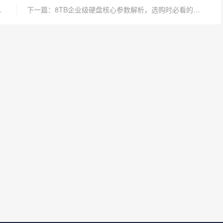
直记录技术为何更可靠
下一篇：8TB企业级硬盘核心参数解析，选购时必看的五大关键指标