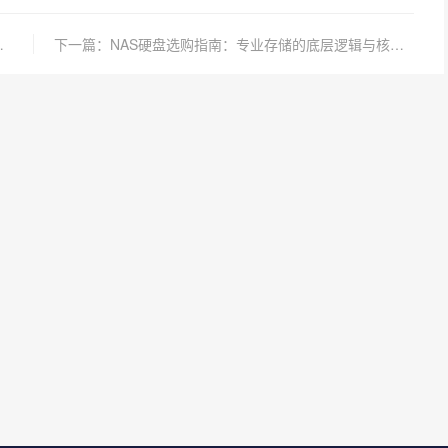
该用什么存储介质？
下一篇：NAS硬盘选购指南：专业存储的底层逻辑与核心参数解析