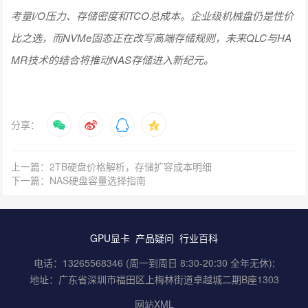
考量I/O压力、存储密度和TCO总成本。企业级机械盘仍是性价
比之选，而NVMe固态正在改写高端存储规则，未来QLC与HA
MR技术的结合将推动NAS存储进入新纪元。
分享：
上一篇：2TB硬盘价格解析，存储扩容成本明细
下一篇：NAS硬盘容量选择指南
GPU显卡
产品疑问
行业百科
电话：13265568346 (周一到周日 8:30-20:30 全年无休);
地址：广东省深圳市福田区上梅林街道卓越城二期B座1303
网站XML