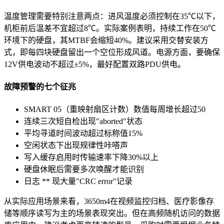
温度管理需要特别注意两点：进风温度必须控制在35℃以下，
机柜前后温差不宜超过8℃。实际案例表明，持续工作在50℃
环境下的硬盘，其MTBF会缩短40%。建议采用交替安装方
式，即每四块硬盘留出一个空位形成风道。电源方面，要确保
12V供电波动不超过±5%，最好配置双路PDU供电。
故障预警的七个征兆
SMART 05（重映射扇区计数）数值每周增长超过50
连续三次短自检出现"aborted"状态
平均寻道时间波动超过标称值15%
空闲状态下出现规律性咔嗒声
写入缓存启用时传输速率下降30%以上
硬盘休眠后需要多次唤醒才能识别
日志 ** 现大量"CRC error"记录
从实际应用场景来看，3650m4在视频监控归档、医疗影像存
储等顺序读写为主的场景表现突出。但在高频随机访问的数据