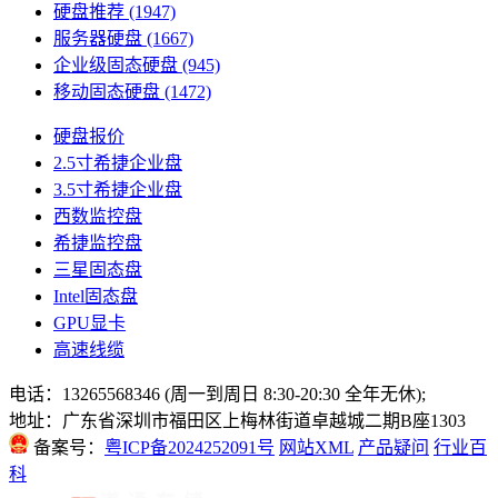
硬盘推荐
(1947)
服务器硬盘
(1667)
企业级固态硬盘
(945)
移动固态硬盘
(1472)
硬盘报价
2.5寸希捷企业盘
3.5寸希捷企业盘
西数监控盘
希捷监控盘
三星固态盘
Intel固态盘
GPU显卡
高速线缆
电话：13265568346 (周一到周日 8:30-20:30 全年无休);
地址：广东省深圳市福田区上梅林街道卓越城二期B座1303
备案号：
粤ICP备2024252091号
网站XML
产品疑问
行业百
科