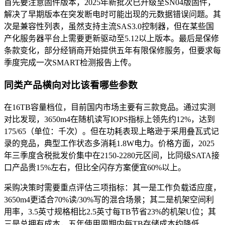
首先要注意固件版本，2025年新批次已升级至SN04版固件，
解决了早期版本在突发断电时可能出现的元数据错误问题。其
次是兼容性列表，虽然支持主流SAS3.0控制器，但在某些国
产化服务器平台上需要更新驱动至5.12以上版本。最后是保修
条款变化，部分经销商开始提供五年有限保修服务，但要求每
季度完成一次SMART检测报告上传。
同类产品横向对比该看哪些参数
在16TB容量档位，目前国内市场主要有三款竞品。通过实测
对比发现，3650m4在随机读写IOPS指标上领先约12%，达到
175/65（单位：千次）。但在功耗表现上略逊于采用叠瓦式记
录的竞品，典型工作状态多消耗1.8W电力。价格方面，2025
年三季度含税批发价集中在2150-2280元区间，比同级SATA接
口产品贵15%左右，但比全闪存方案便宜60%以上。
采购决策时需要重点评估三项指标：其一是工作负载适应度，
3650m4更适合70%读/30%写的混合场景；其二是机架空间利
用率，3.5英寸规格相比2.5英寸每TB节省23%的机架U位；其
三是总拥有成本，五年使用周期内每TB存储成本约降低