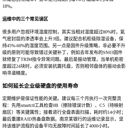
18%。
运维中的三个常见误区
很多用户忽视环境湿度控制，其实当相对湿度超过80%时，氦
气密封层的渗透率会上升3倍。建议配合机柜级除湿设备，保
持45%-60%的湿度范围。另一点是固件升级策略，非必要不升
级的原则可能导致错过关键补丁，例如去年发布的SN03固件
就修复了TRIM指令异常问题。最后是振动管理，当单机柜密
度超过24块时，必须安装抗震托盘，否则相邻盘体的振动会影
响寻道精度。
如何延长企业级硬盘的使用寿命
定期维护是保证性能的关键。建议每三个月执行一次完整流
程：先用smartctl工具检查0B（擦除错误计数）、C5（待映射
扇区）等关键属性；接着进行全盘表面扫描，耗时约14小时；
最后重建RAID热备盘数据。南京某银行的运维记录显示，坚
持该维护流程的设备平均无故障时间延长了4000小时。