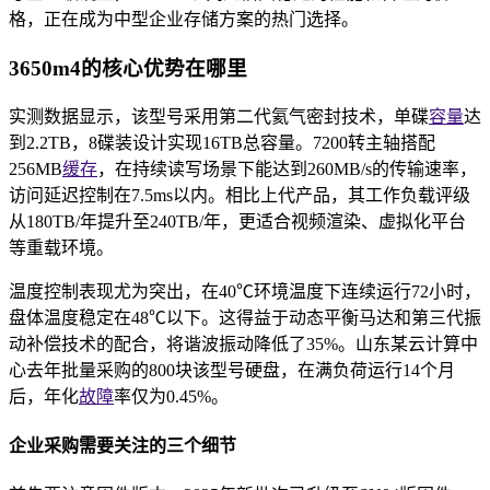
格，正在成为中型企业存储方案的热门选择。
3650m4的核心优势在哪里
实测数据显示，该型号采用第二代氦气密封技术，单碟
容量
达
到2.2TB，8碟装设计实现16TB总容量。7200转主轴搭配
256MB
缓存
，在持续读写场景下能达到260MB/s的传输速率，
访问延迟控制在7.5ms以内。相比上代产品，其工作负载评级
从180TB/年提升至240TB/年，更适合视频渲染、虚拟化平台
等重载环境。
温度控制表现尤为突出，在40℃环境温度下连续运行72小时，
盘体温度稳定在48℃以下。这得益于动态平衡马达和第三代振
动补偿技术的配合，将谐波振动降低了35%。山东某云计算中
心去年批量采购的800块该型号硬盘，在满负荷运行14个月
后，年化
故障
率仅为0.45%。
企业采购需要关注的三个细节