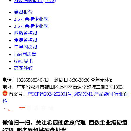
移动固态硬盘
(1472)
硬盘报价
2.5寸希捷企业盘
3.5寸希捷企业盘
西数监控盘
希捷监控盘
三星固态盘
Intel固态盘
GPU显卡
高速线缆
电话：13265568346 (周一到周日 8:30-20:30 全年无休);
地址：广东省深圳市福田区上梅林街道卓越城二期B座1303
备案号：
粤ICP备2024252091号
网站XML
产品疑问
行业百
科
微信扫一扫，关注希捷硬盘总代理_西数企业级硬盘
行货_服务器机械硬盘批发