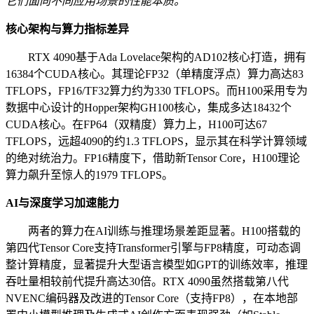
它们面向不同应用场景的性能本质。
核心架构与算力指标差异
RTX 4090基于Ada Lovelace架构的AD102核心打造，拥有
16384个CUDA核心。其理论FP32（单精度浮点）算力高达83
TFLOPS，FP16/TF32算力约为330 TFLOPS。而H100采用专为
数据中心设计的Hopper架构GH100核心，集成多达18432个
CUDA核心。在FP64（双精度）算力上，H100可达67
TFLOPS，远超4090的约1.3 TFLOPS，显示其在科学计算领域
的绝对统治力。FP16精度下，借助新Tensor Core，H100理论
算力飙升至惊人的1979 TFLOPS。
AI与深度学习加速能力
两者的算力在AI训练与推理场景差距显著。H100搭载的
第四代Tensor Core支持Transformer引擎与FP8精度，可动态调
整计算精度，显著提升大型语言模型如GPT的训练效率，推理
吞吐量相较前代提升高达30倍。RTX 4090虽然搭载第八代
NVENC编码器及改进的Tensor Core（支持FP8），在本地部