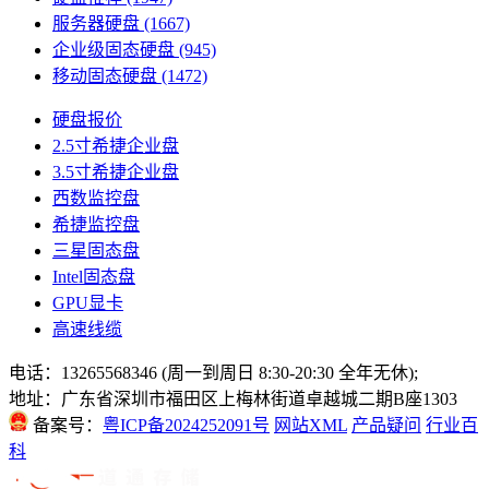
服务器硬盘
(1667)
企业级固态硬盘
(945)
移动固态硬盘
(1472)
硬盘报价
2.5寸希捷企业盘
3.5寸希捷企业盘
西数监控盘
希捷监控盘
三星固态盘
Intel固态盘
GPU显卡
高速线缆
电话：13265568346 (周一到周日 8:30-20:30 全年无休);
地址：广东省深圳市福田区上梅林街道卓越城二期B座1303
备案号：
粤ICP备2024252091号
网站XML
产品疑问
行业百
科