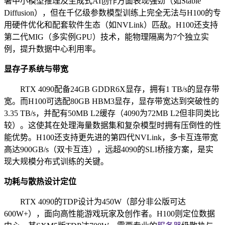
署中小模型推理及生成式AI创作方面表现强劲（如Stable
Diffusion），但在千亿级参数模型训练上完全无法与H100的专
用硬件优化和配套软件生态（如NVLink）匹敌。H100还支持
第二代MIG（多实例GPU）技术，能物理隔离为7个独立实
例，提升数据中心利用率。
显存子系统与带宽
RTX 4090配备24GB GDDR6X显存，拥有1 TB/s的显存带
宽。而H100可选配80GB HBM3显存，显存带宽达到突破性的
3.35 TB/s，并配有50MB L2缓存（4090为72MB L2但非同类比
较）。这使其在处理海量数据集和复杂模型时拥有压倒性的性
能优势。H100还支持更先进的第四代NVLink，多卡互连带宽
高达900GB/s（双卡互连），远超4090的SLI桥接方案，是实
现大规模分布式训练的关键。
功耗与散热设计定位
RTX 4090的TDP设计为450W（部分非公版可达
600W+），面向高性能游戏玩家及创作者。H100则定位数据