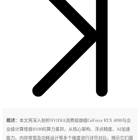
概述：
本文将深入剖析NVIDIA消费级旗舰GeForce RTX 4090与企
业级计算怪兽H100的算力差异，从核心架构、浮点精度、AI加速
能力、内存带宽及功耗设计等多个维度进行详尽对比，揭示它们面