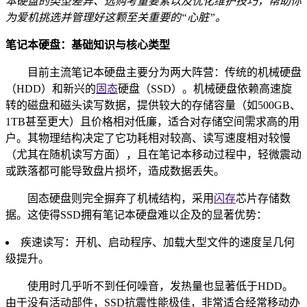
本硬盘的类型差异、选购考量要素以及优化维护技巧，帮助你
为爱机挑选并管理好这颗至关重要的“心脏”。
笔记本硬盘：基础知识与核心类型
目前主流笔记本硬盘主要分为两大阵营：传统的机械硬盘
（HDD）和新兴的
固态
硬盘（SSD）。机械硬盘依赖高速旋
转的磁盘和磁头读写数据，提供较大的存储容量（如500GB、
1TB甚至更大）且价格相对低廉，适合对存储空间需求高的用
户。其物理结构决定了它功耗相对较高、读写速度相对较慢
（尤其在随机读写方面），且在笔记本移动过程中，轻微震动
或跌落都可能导致盘片损坏，造成数据丢失。
固态硬盘则完全摒弃了机械结构，采用
闪存
芯片存储数
据。这使得SSD拥有笔记本硬盘难以企及的显著优势：
疾速读写：开机、启动程序、加载大型文件的速度呈几何
级提升。
使用时几乎听不到任何噪音，发热量也显著低于HDD。
由于没有活动部件，SSD抗震性能极佳，非常适合经常移动办