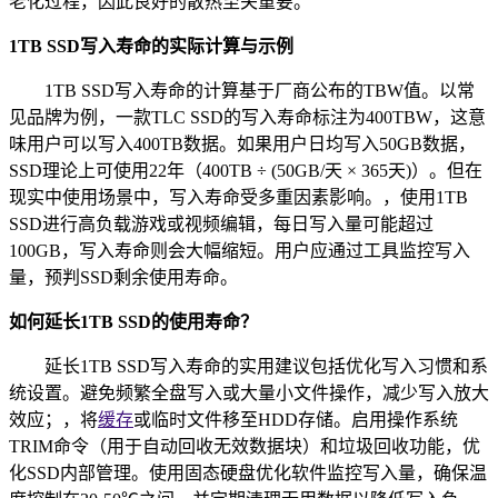
老化过程，因此良好的散热至关重要。
1TB SSD写入寿命的实际计算与示例
1TB SSD写入寿命的计算基于厂商公布的TBW值。以常
见品牌为例，一款TLC SSD的写入寿命标注为400TBW，这意
味用户可以写入400TB数据。如果用户日均写入50GB数据，
SSD理论上可使用22年（400TB ÷ (50GB/天 × 365天)）。但在
现实中使用场景中，写入寿命受多重因素影响。，使用1TB
SSD进行高负载游戏或视频编辑，每日写入量可能超过
100GB，写入寿命则会大幅缩短。用户应通过工具监控写入
量，预判SSD剩余使用寿命。
如何延长1TB SSD的使用寿命？
延长1TB SSD写入寿命的实用建议包括优化写入习惯和系
统设置。避免频繁全盘写入或大量小文件操作，减少写入放大
效应；，将
缓存
或临时文件移至HDD存储。启用操作系统
TRIM命令（用于自动回收无效数据块）和垃圾回收功能，优
化SSD内部管理。使用固态硬盘优化软件监控写入量，确保温