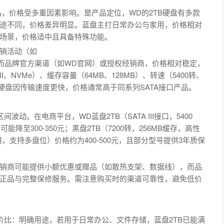
产品，价格受多重因素影响。是产品定位，WD的2TB硬盘有多款
途不同，价格差异明显。蓝盘主打日常办公与家用，价格相对
场景，价格适中且具备特殊功能。
销活动（如
；而品牌官方渠道（如WD官网）或授权经销商，价格相对稳定，
、NVMe）、缓存容量（64MB、128MB）、转速（5400转、
TB硬盘因传输速度更快，价格通常高于同系列SATA接口产品。
波动。在电商平台，WD蓝盘2TB（SATA III接口，5400
能降至300-350元；黑盘2TB（7200转，256MB缓存，高性
用，支持多盘位）价格约为400-500元，且部分型号提供3年质保
销商可能提供小额优惠或赠品（如散热支架、数据线），而品
确保正品与完整保修服务。需注意购买时的渠道可靠性，避免低价
性价比：明确用途，若用于日常办公、文件存储，蓝盘2TB已能满