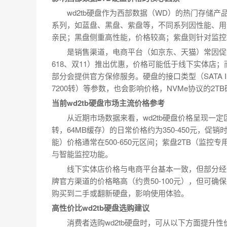
wd2tb硬盘作为西部数据（WD）的热门存储
系列，如蓝盘、黑盘、紫盘等，不同系列因性能、用
亲民；黑盘侧重高性能，价格较高；紫盘则针对监控
是销售渠道，电商平台（如京东、天猫）常因促
618、双11）推出优惠，价格可能低于线下实体店
部分会提供官方保修服务。硬盘的接口类型（SATA III
7200转）等参数，也会影响价格，NVMe协议的2
当前wd2tb硬盘市场主流价格参考
从近期市场数据来看，wd2tb硬盘价格呈现一定区间
转，64MB缓存）的日常价格约为350-450元，促销时可
能）价格通常在500-650元区间；紫盘2TB（监控专
与智能监控功能。
线下实体店价格与电商平台基本一致，但部分经
牌官方渠道的价格略高（约贵50-100元），但可
购买到二手或翻新硬盘，影响使用体验。
高性价比wd2tb硬盘选购建议
消费者选购wd2tb硬盘时，可从以下方面提升