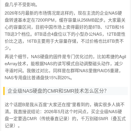
盘几乎不受影响。
2026年5月最新的市场情况是这样的，现在主流的企业NAS硬
盘转速基本定在7200RPM，缓存容量从256MB起步。大家最关
心的容量区间，目前中国市场上卖得最好的是8TB、12TB和16
TB这3个档位。8TB适合4盘位以下的小型办公NAS，12TB是性
价比之选，16TB主要用于大容量存储，不过价格也比8TB贵不
少。
再说个细节，NAS硬盘的固件是专门优化过的，比如希捷的Agil
eArray技术，能根据NAS的读写模式自动调整磁头动作，减少
寻道时间。我做过对比，同样是在群晖NAS里做RAID5重建，
NAS专用盘比普通盘快15%到20%。
企业级NAS硬盘的CMR和SMR技术怎么区分？
这个话题B是我从百度“大家还在搜”里看到的，确实很多人搞不
清。我直接说结论：2026年5月这个时间点，买企业级NAS硬
盘一定要选CMR（传统垂直记录）的，千万别碰SMR（叠瓦式
记录）。