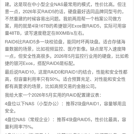
建。这是现在中小型企业NAS最常用的模式，性价比高。但注
意一点，2026年买RAID5的话，硬盘最好选同品牌同型号的，
不然重建的时候容易出问题。我前两周帮一个档案公司做方
案，用的就是4块16TB的希捷银河Exos做RAID5，实际可用容
量48TB，读写速度稳定在800MB/s左右。
RAID6比RAID5多一块校验盘，能同时坏两块盘。适合存储海
量数据的场景，比如视频监控、医疗影像。缺点是写入速度降
一点，但安全性高很多。2026年5月监控行业用的硬盘，比如希
捷的银河Exos，搭配RAID6是标配。
最后说RAID10，这是RAID0和RAID1的结合，性能和安全性都
高，但容量利用率只有50%。适合预算充足、对性能和安全性
都有高要求的场景，比如高频交易的金融公司。
我给大家一个2026年5月实用的RAID配置建议表：
4盘位以下NAS（小型办公）：推荐2块盘RAID1，容量够用且
安全。
4盘位NAS（常规企业）：推荐4块盘RAID5，性价比最高，容
量利用率75%。