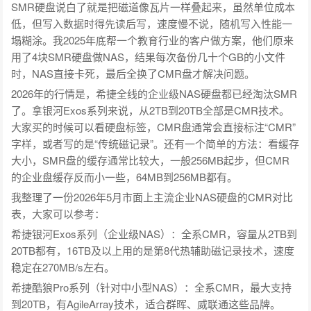
SMR硬盘说白了就是把磁道像瓦片一样叠起来，虽然单位成本
低，但写入数据时得先读后写，速度慢不说，随机写入性能一
塌糊涂。我2025年底帮一个教育行业的客户做方案，他们原来
用了4块SMR硬盘做NAS，结果每次备份几十个GB的小文件
时，NAS直接卡死，最后全换了CMR盘才解决问题。
2026年的行情是，希捷全线的企业级NAS硬盘都已经淘汰SMR
了。拿银河Exos系列来说，从2TB到20TB全部是CMR技术。
大家买的时候可以看硬盘标签，CMR盘通常会直接标注“CMR”
字样，或者写的是“传统磁记录”。还有一个简单的方法：看缓存
大小，SMR盘的缓存通常比较大，一般256MB起步，但CMR
的企业盘缓存反而小一些，64MB到256MB都有。
我整理了一份2026年5月市面上主流企业NAS硬盘的CMR对比
表，大家可以参考：
希捷银河Exos系列（企业级NAS）：全系CMR，容量从2TB到
20TB都有，16TB及以上用的是第8代热辅助磁记录技术，速度
稳定在270MB/s左右。
希捷酷狼Pro系列（针对中小型NAS）：全系CMR，最大支持
到20TB，有AgileArray技术，适合群晖、威联通这些品牌。