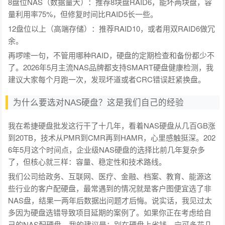
8盘位NAS（数据量大）：推荐8块盘RAID6，能坏两块盘，容
量利用率75%，但修复时间比RAID5长一些。
12盘位以上（高端存储）：推荐RAID10，或者用双RAID6做冗
余。
再啰嗦一句，不管用哪种RAID，硬盘的定期检查和备份都少不
了。2026年5月主流NAS品牌都支持SMART硬盘健康检测，我
建议大家每个月跑一次，发现坏道或者CRC错误赶紧换盘。
为什么要选对NAS硬盘？这是我们自己的经验
我在希捷硬盘批发这行干了十几年，看着NAS硬盘从几百GB涨
到20TB，技术从PMR到CMR再到HAMR，心里感触挺深。202
6年5月这个时间点，企业级NAS硬盘的选择比前几年复杂多
了，但核心就三样：容量、稳定性和技术路线。
我们公司给政务、互联网、医疗、金融、档案、教育、能源这
些行业的客户配硬盘，最常遇到的情况就是客户图便宜选了非
NAS盘，结果一两年后数据出问题才后悔。说实话，我见过太
多因为硬盘选错导致项目延期的案例了。如果你正在考虑给自
己的NAS配硬盘，我的建议是：别在硬盘上省钱，宁可多花几