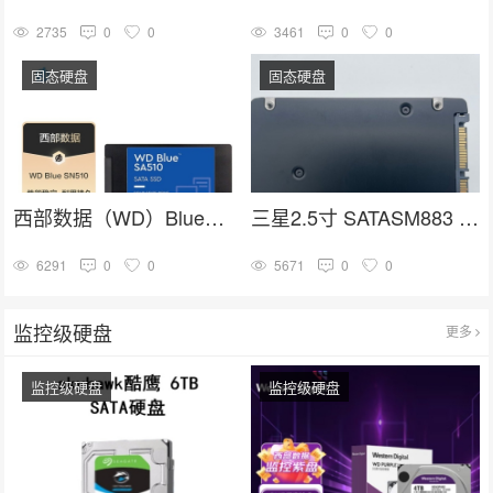
2735
0
0
3461
0
0
固态硬盘
固态硬盘
西部数据（WD）Blue系列蓝盘SA510 SSD固态硬盘 2.5英寸
三星2.5寸 SATASM883 系列MZ7KH3T8HALS-00005企业级固态硬盘
6291
0
0
5671
0
0
监控级硬盘
更多
监控级硬盘
监控级硬盘