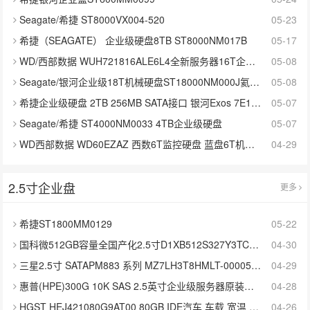
Seagate/希捷 ST8000VX004-520
05-23
希捷（SEAGATE） 企业级硬盘8TB ST8000NM017B
05-17
WD/西部数据 WUH721816ALE6L4全新服务器16T企业级NAS存储硬盘
05-08
Seagate/银河企业级18T机械硬盘ST18000NM000J氦气盘
05-08
希捷企业级硬盘 2TB 256MB SATA接口 银河Exos 7E10系列
05-07
Seagate/希捷 ST4000NM0033 4TB企业级硬盘
05-07
WD西部数据 WD60EZAZ 西数6T监控硬盘 蓝盘6T机械硬盘可监控录像
04-29
2.5寸企业盘
更多
希捷ST1800MM0129
05-22
国科微512GB容量全国产化2.5寸D1XB512S327Y3TC1P0 工业级固态硬盘
04-30
三星2.5寸 SATAPM883 系列 MZ7LH3T8HMLT-00005 企业级固态硬盘3.84T
04-29
惠普(HPE)300G 10K SAS 2.5英寸企业级服务器原装硬盘
04-28
HGST HEJ421080G9AT00 80GB IDE汽车 车载 宽温 抗震 工业级硬盘
04-26