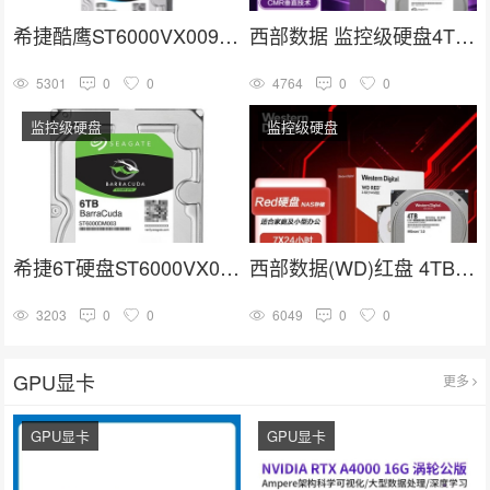
希捷酷鹰ST6000VX009机械硬盘
西部数据 监控级硬盘4TB 256MB SATA CMR (WD43PURZ)
5301
0
0
4764
0
0
监控级硬盘
监控级硬盘
希捷6T硬盘ST6000VX0001 监控级专用盘
西部数据(WD)红盘 4TB SATA6Gb/s 256M 网络储存(NAS)硬盘(WD40EFAX)
3203
0
0
6049
0
0
GPU显卡
更多
GPU显卡
GPU显卡