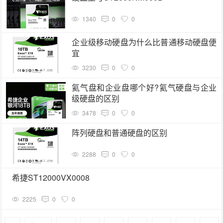
1340
0
0
企业级移动硬盘为什么比普通移动硬盘便
宜
3230
0
0
氦气盘和企业盘哪个好?氦气硬盘与企业
级硬盘的区别
3478
0
0
阵列硬盘和普通硬盘的区别
2288
0
0
希捷ST12000VX0008
2225
0
0