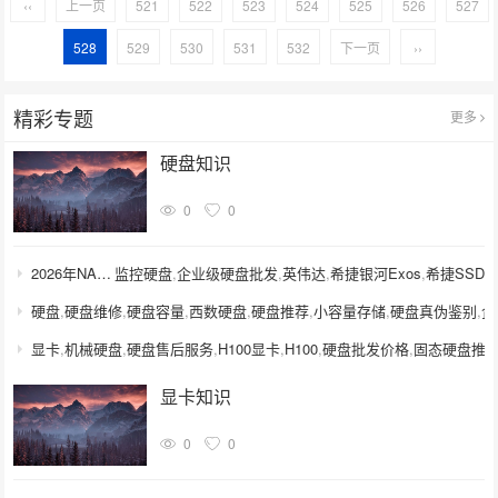
‹‹
上一页
521
522
523
524
525
526
527
528
529
530
531
532
下一页
››
精彩专题
更多
硬盘知识
0
0
2026年NAS本地磁盘映射怎么设置？企业数据访问速度如何提升？
监控硬盘
,
企业级硬盘批发
,
英伟达
,
希捷银河Exos
,
希捷SSD
NAS存储哪个牌子更靠谱？2026年企业级硬盘怎么选才不踩坑？
硬盘
,
硬盘维修
,
硬盘容量
,
西数硬盘
,
硬盘推荐
,
小容量存储
,
硬盘真伪鉴别
,
企
2026年5月DELL服务器RAID新增硬盘怎么操作？扩容步骤与兼容性避坑
显卡
,
机械硬盘
,
硬盘售后服务
,
H100显卡
,
H100
,
硬盘批发价格
,
固态硬盘推
显卡知识
0
0