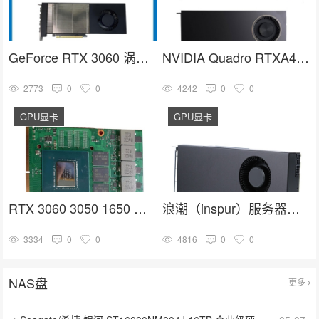
GeForce RTX 3060 涡轮显卡 英伟达30系列 NVIDIA GPU卡
NVIDIA Quadro RTXA4000 16G GDDR6人工智能GPU专业图形显卡
2773
0
0
4242
0
0
GPU显卡
GPU显卡
RTX 3060 3050 1650 MXM显卡 嵌入式GPU
浪潮（inspur）服务器兼容GPU显卡 英伟达RTX3080
3334
0
0
4816
0
0
NAS盘
更多