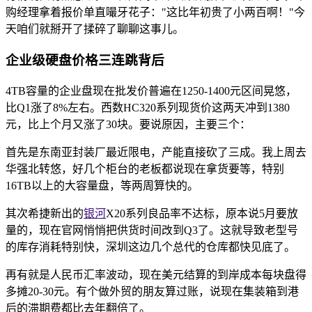
购经理拿着报价单直嘬牙花子："这比年初贵了小两百啊！"今
天咱们就掰开了揉碎了聊聊这事儿。
企业级硬盘价格三连跳背后
4TB容量的企业盘现在批发价普遍在1250-1400元区间晃悠，
比Q1涨了8%左右。西数HC320系列现货价这两天冲到1380
元，比上个月又涨了30块。要说原因，主要三个：
首先是东南亚封装厂最近限电，产能直接砍了三成。我上周去
华强北转悠，好几个柜台的老板都说现在拿货要等，特别
16TB以上的大容量盘，等两周算快的。
其次希捷新出的
银河
X20系列良品率不达标，原本说5月要放
量的，现在官网悄悄把供货时间改到Q3了。这就导致老型号
的库存消耗特别快，深圳这边几个总代的仓库都快见底了。
再有就是人民币汇率波动，现在美元结算的到岸成本每块盘得
多摊20-30元。有个做外贸的朋友算过账，说现在集装箱到港
后的滞期费都比去年翻倍了。