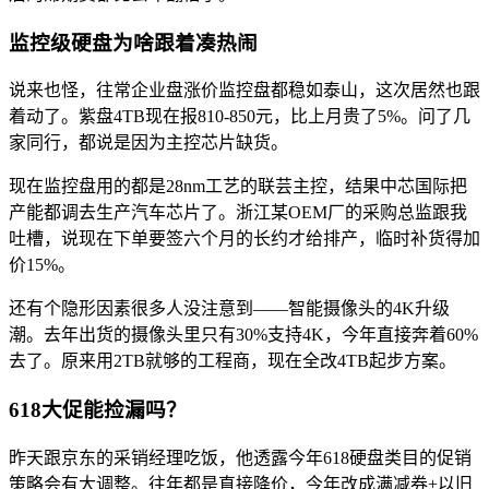
监控级硬盘为啥跟着凑热闹
说来也怪，往常企业盘涨价监控盘都稳如泰山，这次居然也跟
着动了。紫盘4TB现在报810-850元，比上月贵了5%。问了几
家同行，都说是因为主控芯片缺货。
现在监控盘用的都是28nm工艺的联芸主控，结果中芯国际把
产能都调去生产汽车芯片了。浙江某OEM厂的采购总监跟我
吐槽，说现在下单要签六个月的长约才给排产，临时补货得加
价15%。
还有个隐形因素很多人没注意到——智能摄像头的4K升级
潮。去年出货的摄像头里只有30%支持4K，今年直接奔着60%
去了。原来用2TB就够的工程商，现在全改4TB起步方案。
618大促能捡漏吗？
昨天跟京东的采销经理吃饭，他透露今年618硬盘类目的促销
策略会有大调整。往年都是直接降价，今年改成满减券+以旧