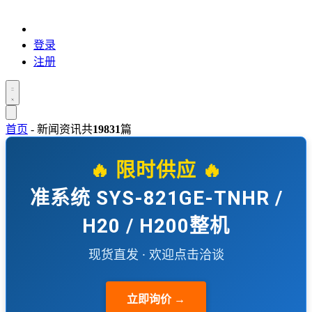
登录
注册
首页
-
新闻资讯
共
19831
篇
🔥 限时供应 🔥
准系统 SYS-821GE-TNHR /
H20 / H200整机
现货直发 · 欢迎点击洽谈
立即询价 →