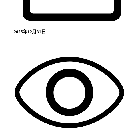
2025年12月31日