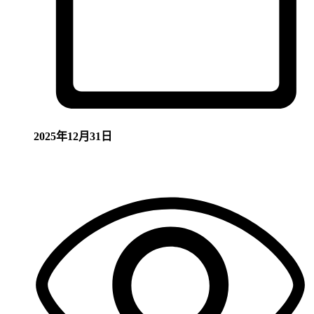
2025年12月31日