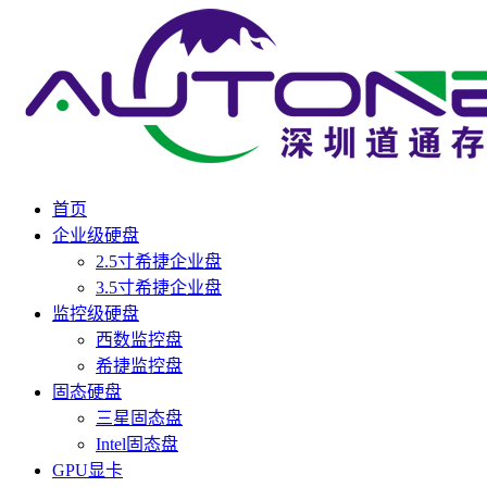
首页
企业级硬盘
2.5寸希捷企业盘
3.5寸希捷企业盘
监控级硬盘
西数监控盘
希捷监控盘
固态硬盘
三星固态盘
Intel固态盘
GPU显卡