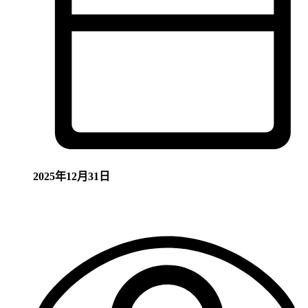
2025年12月31日