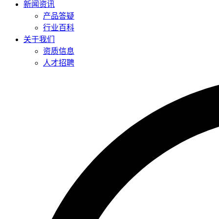
新闻资讯
产品答疑
行业百科
关于我们
资质信息
人才招聘