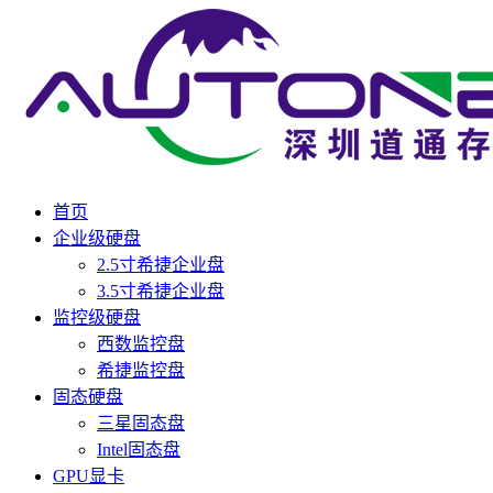
首页
企业级硬盘
2.5寸希捷企业盘
3.5寸希捷企业盘
监控级硬盘
西数监控盘
希捷监控盘
固态硬盘
三星固态盘
Intel固态盘
GPU显卡