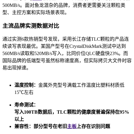
500MB/s。面对鱼龙混杂的品牌，消费者更需要关注颗粒类
型、主控方案和实际场景表现。
主流品牌实测数据对比
通过实测6款热销型号发现，采用长江存储TLC颗粒的产品连
续读写表现最优。某国产型号在CrystalDiskMark测试中达到
560MB/s读取和520MB/s写入，比同价位QLC硬盘快23%。而
国际品牌的低端型号虽然标称速度高，但实际拷贝大文件时容
易出现掉速。
温度控制：
金属外壳型号满载工作温度比塑料材质低
15℃左右
寿命测试：
写入100TB数据后，TLC颗粒的健康度普遍保持在95%
以上
兼容性：
部分型号在老旧
主板
上存在识别问题