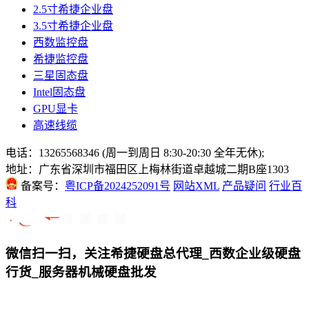
2.5寸希捷企业盘
3.5寸希捷企业盘
西数监控盘
希捷监控盘
三星固态盘
Intel固态盘
GPU显卡
高速线缆
电话：13265568346 (周一到周日 8:30-20:30 全年无休);
地址：广东省深圳市福田区上梅林街道卓越城二期B座1303
备案号：
粤ICP备2024252091号
网站XML
产品疑问
行业百
科
微信扫一扫，关注希捷硬盘总代理_西数企业级硬盘
行货_服务器机械硬盘批发