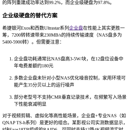
的阵列重建成功率达到99.2%，而企业级硬盘为97.8%。
企业级硬盘的替代方案
希捷银河Exos和西数Ultrastar系列
企业盘
在性能上其实更胜一
筹，7200转转速带来230MB/s的持续传输速度（NAS盘多为
5400-5900转）。但需要注意：
企业盘功耗通常比NAS盘高3-5W/块，在12盘位设备中
年电费差额约180元
多数企业盘未针对小型NAS优化噪音控制，家用环境可
能产生35分贝以上的运行噪声
部分老型号不支持CMR垂直记录技术，在频繁写入场景
下性能衰减明显
对于视频剪辑、虚拟化等高性能场景，企业盘+专业NAS（如
QNAP TS-h系列）是更好的组合。某影视公司实测数据显示，
8块Exos18TB组成的RAID6，可同时支持12路4K视频流实时