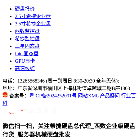
硬盘报价
2.5寸希捷企业盘
3.5寸希捷企业盘
西数监控盘
希捷监控盘
三星固态盘
Intel固态盘
GPU显卡
高速线缆
电话：13265568346 (周一到周日 8:30-20:30 全年无休);
地址：广东省深圳市福田区上梅林街道卓越城二期B座1303
备案号：
粤ICP备2024252091号
网站XML
产品疑问
行业百
科
微信扫一扫，关注希捷硬盘总代理_西数企业级硬盘
行货_服务器机械硬盘批发