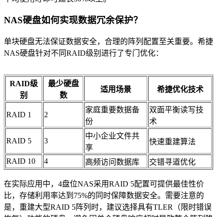
NAS硬盘如何实现数据冗余保护？
单块硬盘无法保证数据安全，合理的阵列配置至关重要。希捷
NAS硬盘针对不同RAID级别进行了专门优化：
RAID级
最少硬盘
适用场景
希捷优化技术
别
数
家庭重要数据备
双面平衡读写技
RAID 1
2
份
术
中小企业文件共
RAID 5
3
快速重建算法
享
RAID 10
4
高频访问数据库
交错寻道优化
在实际应用中，4盘位NAS采用RAID 5配置可提供最佳性价
比，存储利用率达到75%的同时保障数据安全。需要注意的
是，重建大型RAID 5阵列时，建议选择具有TLER（限时错误