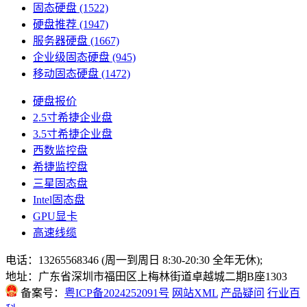
固态硬盘
(1522)
硬盘推荐
(1947)
服务器硬盘
(1667)
企业级固态硬盘
(945)
移动固态硬盘
(1472)
硬盘报价
2.5寸希捷企业盘
3.5寸希捷企业盘
西数监控盘
希捷监控盘
三星固态盘
Intel固态盘
GPU显卡
高速线缆
电话：13265568346 (周一到周日 8:30-20:30 全年无休);
地址：广东省深圳市福田区上梅林街道卓越城二期B座1303
备案号：
粤ICP备2024252091号
网站XML
产品疑问
行业百