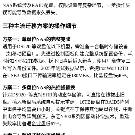
NAS系统涉及RAID配置、权限设置等复杂环节，一步操作失
误可能导致数据永久丢失。
三种主流迁移方案的操作细节
方案一：单盘位NAS的完整克隆
适用于DS220j等双盘位以下机型，需准备一台临时存储设备
（如移动硬盘）。先通过控制面板创建完整系统配置备份，耗
时约2小时/2TB数据。拆下旧盘后插入新盘，使用厂商恢复工
具写入备份文件。2025年测试数据显示，希捷IronWolf 12TB
在USB3.0接口下传输速率稳定在180MB/s，比监控盘快40%。
方案二：多盘位NAS的热插拔替换
针对DS920+等支持SHR的动态存储池，可直接在线拔出旧
盘。插入新盘后系统自动提示重建，16TB硬盘在RAID5阵列
中重建平均需要14小时。关键点在于保持其他硬盘在线，中断
供电会导致阵列崩溃。东芝N300系列因振动补偿技术，重建
失败率比普通企业盘低67%。