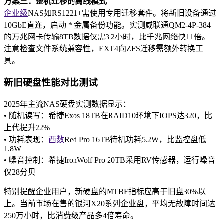
方案三：整机迁移的离线模式
企业级
NAS如RS1221+需使用专用迁移套件。将新旧设备通过
10GbE直连，启动 * 金属备份功能。实测威联通QM2-4P-384
的万兆网卡传输8TB数据仅需3.2小时，比千兆网络快11倍。
注意检查文件系统兼容性，EXT4向ZFS迁移需额外转换工
具。
新旧硬盘性能对比测试
2025年主流NAS硬盘实测数据显示：
• 随机读写：希捷Exos 18TB在RAID10环境下IOPS达320，比
上代提升22%
• 功耗表现：
西数
Red Pro 16TB待机功耗5.2W，比监控盘低
1.8W
• 噪音控制：希捷IronWolf Pro 20TB采用RV传感器，运行噪音
仅28分贝
特别提醒企业用户，新硬盘的MTBF指标应高于旧盘30%以
上。当前市场在售的银河X20系列企业盘，平均无故障时间达
250万小时，比消费级产品多4倍寿命。