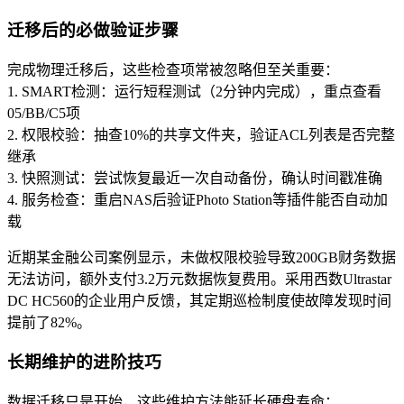
迁移后的必做验证步骤
完成物理迁移后，这些检查项常被忽略但至关重要：
1. SMART检测：运行短程测试（2分钟内完成），重点查看
05/BB/C5项
2. 权限校验：抽查10%的共享文件夹，验证ACL列表是否完整
继承
3. 快照测试：尝试恢复最近一次自动备份，确认时间戳准确
4. 服务检查：重启NAS后验证Photo Station等插件能否自动加
载
近期某金融公司案例显示，未做权限校验导致200GB财务数据
无法访问，额外支付3.2万元数据恢复费用。采用西数Ultrastar
DC HC560的企业用户反馈，其定期巡检制度使故障发现时间
提前了82%。
长期维护的进阶技巧
数据迁移只是开始，这些维护方法能延长硬盘寿命：