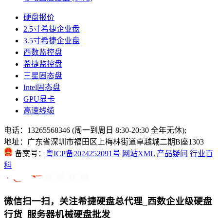
硬盘报价
2.5寸希捷企业盘
3.5寸希捷企业盘
西数监控盘
希捷监控盘
三星固态盘
Intel固态盘
GPU显卡
高速线缆
电话：13265568346 (周一到周日 8:30-20:30 全年无休);
地址：广东省深圳市福田区上梅林街道卓越城二期B座1303
备案号：
粤ICP备2024252091号
网站XML
产品疑问
行业百
科
微信扫一扫，关注希捷硬盘总代理_西数企业级硬盘
行货_服务器机械硬盘批发